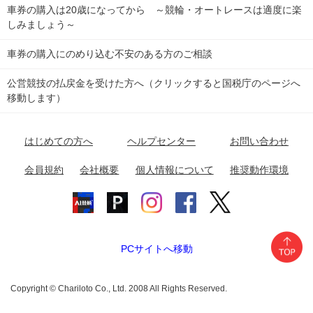
車券の購入は20歳になってから ～競輪・オートレースは適度に楽
Dokanto!
キャリーオーバー一覧
関
競輪選手情報
弥彦競輪場
前橋競輪場
取手競輪場
宇都宮競輪場
しみましょう～
東
大宮競輪場
西武園競輪場
京王閣競輪場
立川競輪場
チャリロトプラザ
Perfecta Navi
車券の購入にのめり込む不安のある方のご相談
南
松戸競輪場
千葉競輪場
川崎競輪場
平塚競輪場
公営競技の払戻金を受けた方へ（クリックすると国税庁のページへ
netkeirin
関
移動します）
小田原競輪場
伊東競輪場
静岡競輪場
東
ケイリンガル
中
名古屋競輪場
岐阜競輪場
大垣競輪場
豊橋競輪場
はじめての方へ
ヘルプセンター
お問い合わせ
部
チャリレンジャー
富山競輪場
松阪競輪場
四日市競輪場
会員規約
会社概要
個人情報について
推奨動作環境
競輪場情報
近
福井競輪場
奈良競輪場
向日町競輪場
和歌山競輪場
畿
岸和田競輪場
オートレース場情報
PCサイトへ移動
中国
玉野競輪場
広島競輪場
防府競輪場
Copyright © Chariloto Co., Ltd. 2008 All Rights Reserved.
四国
高松競輪場
小松島競輪場
高知競輪場
松山競輪場