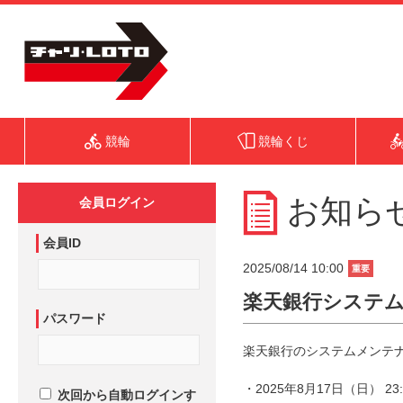
競輪
競輪くじ
お知ら
会員ログイン
会員ID
2025/08/14 10:00
重要
楽天銀行システムメン
パスワード
楽天銀行のシステムメンテ
・2025年8月17日（日） 23:
次回から自動ログインす