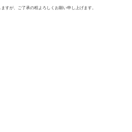
しますが、ご了承の程よろしくお願い申し上げます。