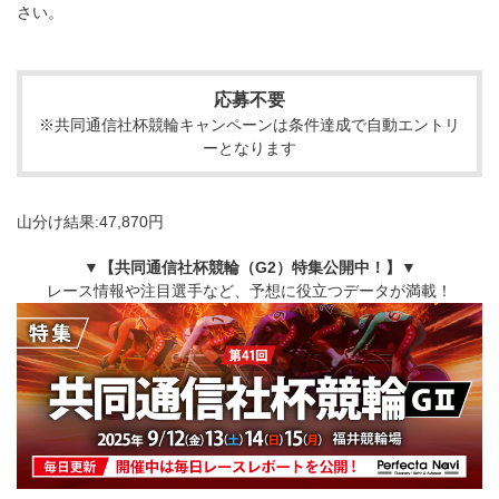
さい。
応募不要
※共同通信社杯競輪キャンペーンは条件達成で自動エントリ
ーとなります
山分け結果:47,870円
▼【共同通信社杯競輪（G2）特集公開中！】▼
レース情報や注目選手など、予想に役立つデータが満載！