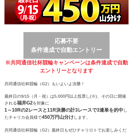
応募不要
条件達成で自動エントリー
※共同通信社杯競輪キャンペーンは条件達成で自動
エントリーとなります
共同通信社杯競輪（G2）もいよいよ決勝！
最終日の9/15（月・祝）は5,000円以上投票し(※)、その日に開催
福井G2
される
を対象に
1～10Rの2レースと11R決勝の計3レースで3連単を的中
し
450万円山分け
たチャリカ会員様で
します。
共同通信社杯競輪（G2）最終日もぜひチャリロトでお楽しみくだ