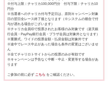
※付与上限：チャリカ100,000円分 付与下限：チャリカ10
円分
※当選者へのチャリカ付与予定日は、原則キャンペーン対象
日の翌日全レース終了後となります（※システムの都合で付
与が遅れる場合がございます）
※チャリカ会員IDで投票されたお客様のみ対象です（楽天銀
行会員・PayPay銀行会員・プラザ会員は対象外となります）
※重勝式、ワイドの投票金額・払戻金額は対象外です
※途中でレース中止があった場合も条件の変更はございませ
ん
※全てチャリロトサイトからの投票のみが有効です
※キャンペーンは予告なく中断・中止・変更等する場合があ
ります
ご参加の前に必ず
こちら
をご確認ください。