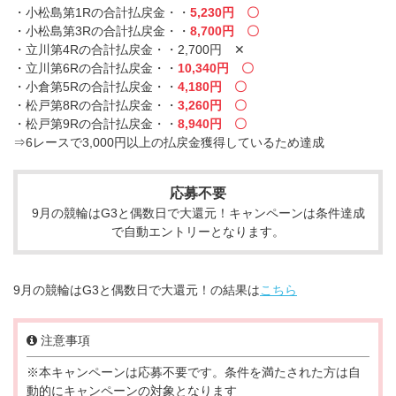
・小松島第1Rの合計払戻金・・
5,230円 〇
・小松島第3Rの合計払戻金・・
8,700円 〇
・立川第4Rの合計払戻金・・2,700円 ✕
・立川第6Rの合計払戻金・・
10,340円 〇
・小倉第5Rの合計払戻金・・
4,180円 〇
・松戸第8Rの合計払戻金・・
3,260円 〇
・松戸第9Rの合計払戻金・・
8,940円 〇
⇒6レースで3,000円以上の払戻金獲得しているため達成
応募不要
9月の競輪はG3と偶数日で大還元！キャンペーンは条件達成
で自動エントリーとなります。
9月の競輪はG3と偶数日で大還元！の結果は
こちら
注意事項
※本キャンペーンは応募不要です。条件を満たされた方は自
動的にキャンペーンの対象となります