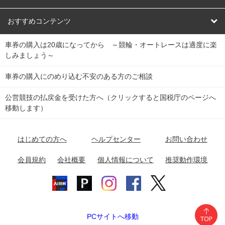
競輪くじ
レース結果
北日本
函館競輪場
青森競輪場
いわき平競輪場
おすすめコンテンツ
車券の購入は20歳になってから ～競輪・オートレースは適度に楽
Dokanto!
キャリーオーバー一覧
関
競輪選手情報
弥彦競輪場
前橋競輪場
取手競輪場
宇都宮競輪場
しみましょう～
東
大宮競輪場
西武園競輪場
京王閣競輪場
立川競輪場
チャリロトプラザ
Perfecta Navi
車券の購入にのめり込む不安のある方のご相談
南
松戸競輪場
千葉競輪場
川崎競輪場
平塚競輪場
公営競技の払戻金を受けた方へ（クリックすると国税庁のページへ
netkeirin
関
移動します）
小田原競輪場
伊東競輪場
静岡競輪場
東
ケイリンガル
中
名古屋競輪場
岐阜競輪場
大垣競輪場
豊橋競輪場
はじめての方へ
ヘルプセンター
お問い合わせ
部
チャリレンジャー
富山競輪場
松阪競輪場
四日市競輪場
会員規約
会社概要
個人情報について
推奨動作環境
競輪場情報
近
福井競輪場
奈良競輪場
向日町競輪場
和歌山競輪場
畿
岸和田競輪場
オートレース場情報
PCサイトへ移動