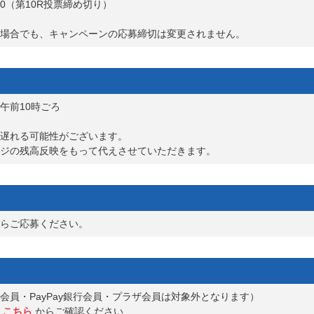
:10（第10R投票締め切り）
場合でも、キャンペーンの応募締切は変更されません。
）午前10時ごろ
遅れる可能性がございます。
ジの残高反映をもって代えさせていただきます。
らご応募ください。
会員・PayPay銀行会員・プラザ会員は対象外となります）
は
こちら
からご確認ください