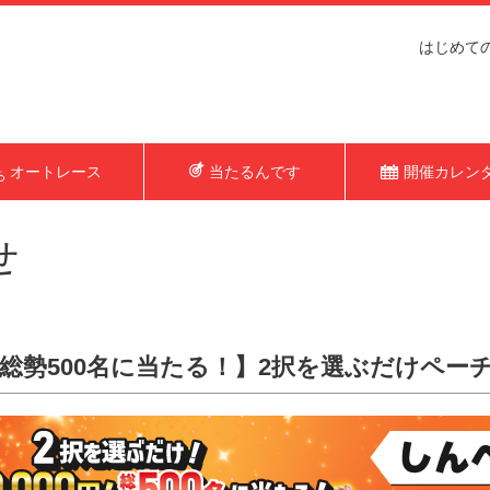
はじめて
オートレース
当たるんです
開催カレン
せ
円が総勢500名に当たる！】2択を選ぶだけペー