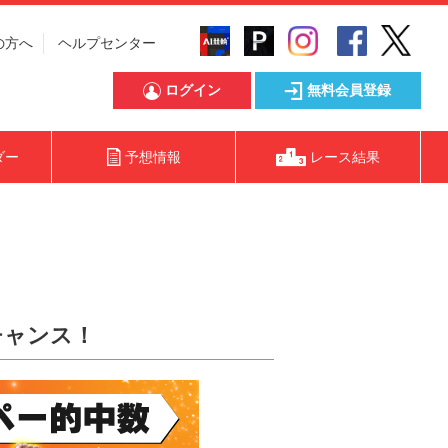
の方へ
ヘルプセンター
ログイン
無料会員登録
ダー
予想情報
レース結果
チャンス！