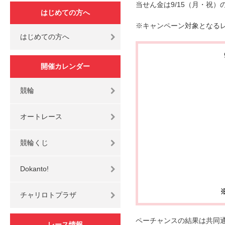
当せん金は9/15（月・祝
はじめての方へ
※キャンペーン対象となる
はじめての方へ
開催カレンダー
競輪
オートレース
競輪くじ
Dokanto!
チャリロトプラザ
ペーチャンスの結果は共同
レース情報