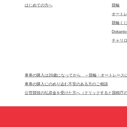
はじめての方へ
競輪
オート
競輪く
Dokanto
チャリ
車券の購入は20歳になってから ～競輪・オートレー
車券の購入にのめり込む不安のある方のご相談
公営競技の払戻金を受けた方へ（クリックすると国税庁