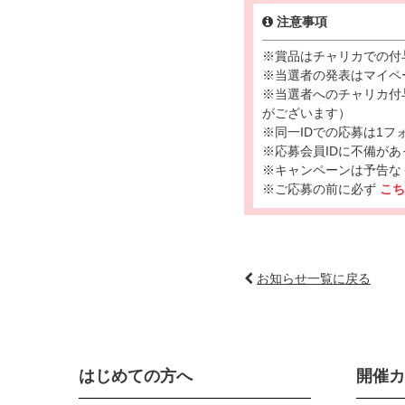
注意事項
※賞品はチャリカでの付
※当選者の発表はマイペ
※当選者へのチャリカ付
がございます）
※同一IDでの応募は1
※応募会員IDに不備が
※キャンペーンは予告な
※ご応募の前に必ず
こ
お知らせ一覧に戻る
はじめての方へ
開催