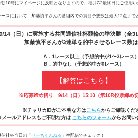
）の朝10時にマイページに反映となりますので、福井G2最終日にご使用
レースにおいて、加藤慎平さんの番組内での買目予想数は最大12点まで
9/14（日）に実施する共同通信社杯競輪の準決勝（全3
加藤慎平さんが3連単を的中させるレース数
A．1レース以上（予想的中が1〜3レース
B．的中なし（予想的中が0レース）
【解答はこちら】
※応募締め切り 9/14（日）15:10（第10R投票締め
※チャリカIDがご不明な方は
こちら
からご確認くだ
※メールアドレスもご不明な方は
こちらのフォーム
からお問い
通信社杯当日の「
ペーちゃんねる
」生配信でチェック！