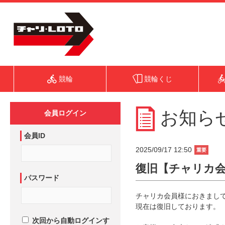
競輪
競輪くじ
お知ら
会員ログイン
会員ID
2025/09/17 12:50
重要
復旧【チャリカ
パスワード
チャリカ会員様におきまして
現在は復旧しております。
次回から自動ログインす