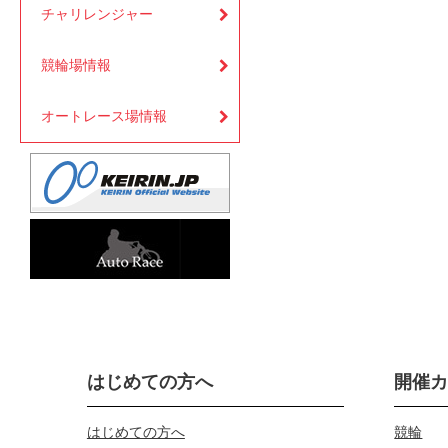
チャリレンジャー
競輪場情報
オートレース場情報
はじめての方へ
開催
はじめての方へ
競輪