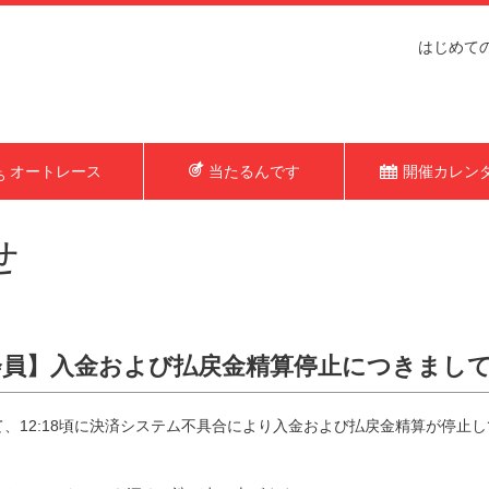
はじめて
オートレース
当たるんです
開催カレン
せ
会員】入金および払戻金精算停止につきまし
、12:18頃に決済システム不具合により入金および払戻金精算が停止