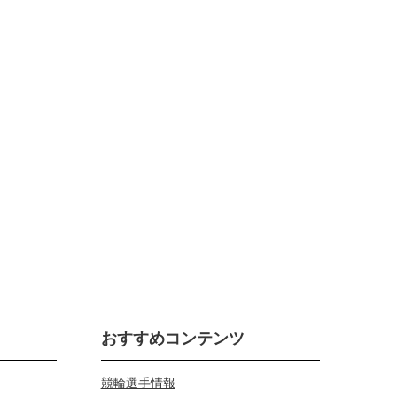
おすすめコンテンツ
競輪選手情報