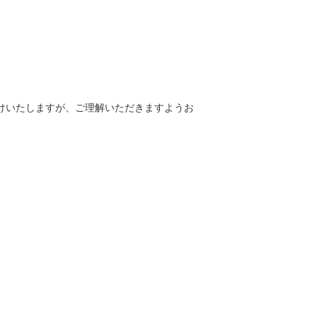
けいたしますが、ご理解いただきますようお