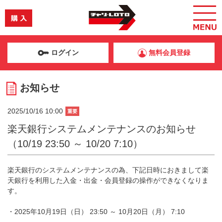
ログイン
無料会員登録
お知らせ
2025/10/16 10:00
重要
楽天銀行システムメンテナンスのお知らせ
（10/19 23:50 ～ 10/20 7:10）
楽天銀行のシステムメンテナンスの為、下記日時におきまして楽
天銀行を利用した入金・出金・会員登録の操作ができなくなりま
す。
・2025年10月19日（日） 23:50 ～ 10月20日（月） 7:10