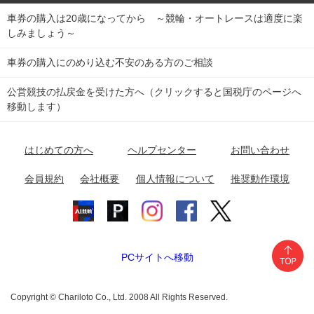
車券の購入は20歳になってから ～競輪・オートレースは適度に楽
Dokanto!
キャリーオーバー一覧
関
競輪選手情報
弥彦競輪場
前橋競輪場
取手競輪場
宇都宮競輪場
しみましょう～
東
大宮競輪場
西武園競輪場
京王閣競輪場
立川競輪場
チャリロトプラザ
Perfecta Navi
車券の購入にのめり込む不安のある方のご相談
南
松戸競輪場
千葉競輪場
川崎競輪場
平塚競輪場
公営競技の払戻金を受けた方へ（クリックすると国税庁のページへ
netkeirin
関
移動します）
小田原競輪場
伊東競輪場
静岡競輪場
東
ケイリンガル
中
名古屋競輪場
岐阜競輪場
大垣競輪場
豊橋競輪場
はじめての方へ
ヘルプセンター
お問い合わせ
部
チャリレンジャー
富山競輪場
松阪競輪場
四日市競輪場
会員規約
会社概要
個人情報について
推奨動作環境
競輪場情報
近
福井競輪場
奈良競輪場
向日町競輪場
和歌山競輪場
畿
岸和田競輪場
オートレース場情報
PCサイトへ移動
中国
玉野競輪場
広島競輪場
防府競輪場
Copyright © Chariloto Co., Ltd. 2008 All Rights Reserved.
四国
高松競輪場
小松島競輪場
高知競輪場
松山競輪場