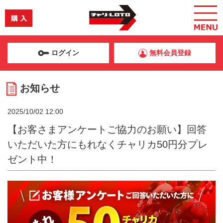
ログイン
無料会員登録
お知らせ
2025/10/02 12:00
【お客さまアンケートご協力のお願い】回答
いただいた方にもれなくチャリカ50円分プレ
ゼント中！