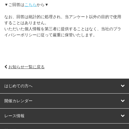
▼ご回答は
こちら
から▼
なお、回答は統計的に処理され、当アンケート以外の目的で使用
することはありません。
いただいた個人情報を第三者に提供することはなく、当社のプラ
イバシーポリシーに従って厳重に保管いたします。
お知らせ一覧に戻る
はじめての方へ
はじめての方へ
開催カレンダー
競輪
レース情報