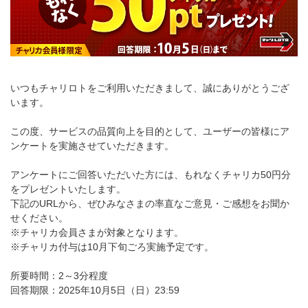
いつもチャリロトをご利用いただきまして、誠にありがとうござ
います。
この度、サービスの品質向上を目的として、ユーザーの皆様にア
ンケートを実施させていただきます。
アンケートにご回答いただいた方には、もれなくチャリカ50円分
をプレゼントいたします。
下記のURLから、ぜひみなさまの率直なご意見・ご感想をお聞か
せください。
※チャリカ会員さまが対象となります。
※チャリカ付与は10月下旬ごろ実施予定です。
所要時間：2～3分程度
回答期限：2025年10月5日（日）23:59