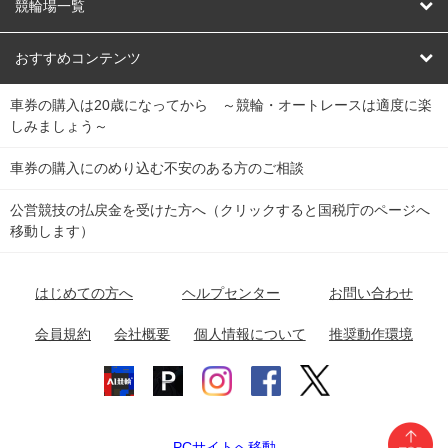
オートレース
レース予想
競輪場一覧
競輪くじ
レース結果
北日本
函館競輪場
青森競輪場
いわき平競輪場
おすすめコンテンツ
車券の購入は20歳になってから ～競輪・オートレースは適度に楽
Dokanto!
キャリーオーバー一覧
関
競輪選手情報
弥彦競輪場
前橋競輪場
取手競輪場
宇都宮競輪場
しみましょう～
東
大宮競輪場
西武園競輪場
京王閣競輪場
立川競輪場
チャリロトプラザ
Perfecta Navi
車券の購入にのめり込む不安のある方のご相談
南
松戸競輪場
千葉競輪場
川崎競輪場
平塚競輪場
公営競技の払戻金を受けた方へ（クリックすると国税庁のページへ
netkeirin
関
移動します）
小田原競輪場
伊東競輪場
静岡競輪場
東
ケイリンガル
中
名古屋競輪場
岐阜競輪場
大垣競輪場
豊橋競輪場
はじめての方へ
ヘルプセンター
お問い合わせ
部
チャリレンジャー
富山競輪場
松阪競輪場
四日市競輪場
会員規約
会社概要
個人情報について
推奨動作環境
競輪場情報
近
福井競輪場
奈良競輪場
向日町競輪場
和歌山競輪場
畿
岸和田競輪場
オートレース場情報
PCサイトへ移動