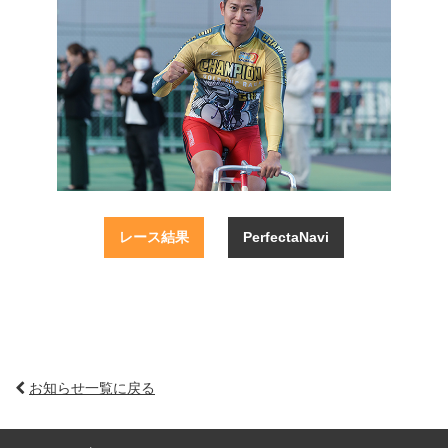
レース結果
PerfectaNavi
お知らせ一覧に戻る