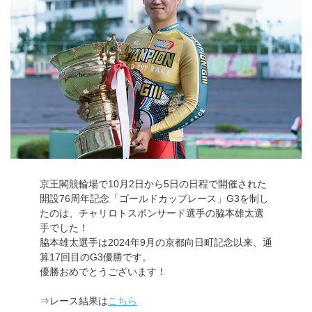
京王閣競輪場で10月2日から5日の日程で開催された
開設76周年記念「ゴールドカップレース」G3を制し
たのは、チャリロトスポンサード選手の脇本雄太選
手でした！
脇本雄太選手は2024年9月の京都向日町記念以来、通
算17回目のG3優勝です。
優勝おめでとうございます！
⇒レース結果は
こちら