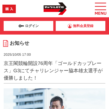
ログイン
無料会員登録
お知らせ
2025/10/05 17:00
京王閣競輪開設76周年「ゴールドカップレー
ス」G3にてチャリレンジャー脇本雄太選手が
優勝しました！