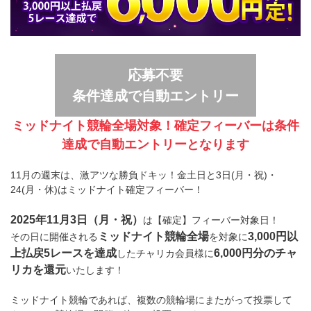
応募不要
条件達成で自動エントリー
ミッドナイト競輪全場対象！確定フィーバーは条件
達成で自動エントリーとなります
11月の週末は、激アツな勝負ドキッ！金土日と3日(月・祝)・
24(月・休)はミッドナイト確定フィーバー！
2025年11月3日（月・祝）
は【確定】フィーバー対象日！
ミッドナイト競輪全場
3,000円以
その日に開催される
を対象に
上払戻5レースを達成
6,000円分のチャ
したチャリカ会員様に
リカを還元
いたします！
ミッドナイト競輪であれば、複数の競輪場にまたがって投票して