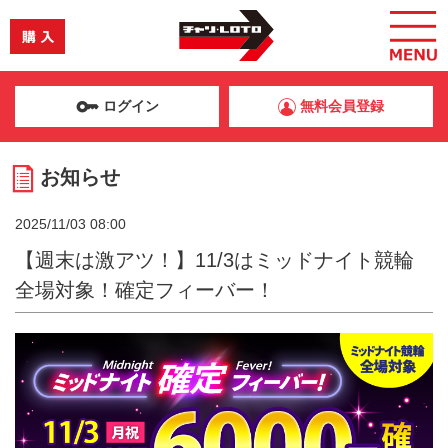
ログイン
無料会員登録
お知らせ
2025/11/03 08:00
【週末は激アツ！】11/3はミッドナイト競輪
全場対象！確定フィーバー！