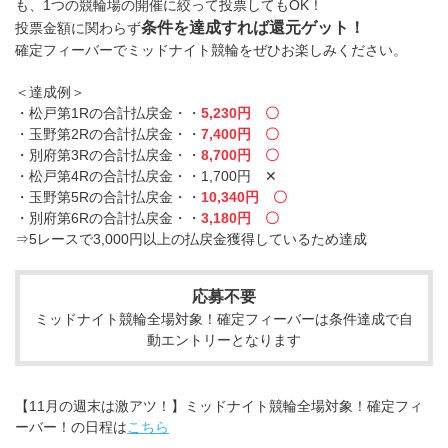
も、1つの競輪場の開催に絞って投票してもOK！
条件を達成すれば還元ゲット！
投票金額に関わらず
確定フィーバーでミッドナイト競輪をぜひお楽しみください。
＜達成例＞
・松戸第1Rの合計払戻金・・
5,230円 〇
・玉野第2Rの合計払戻金・・
7,400円 〇
・別府第3Rの合計払戻金・・
8,700円 〇
・松戸第4Rの合計払戻金・・1,700円 ✕
・玉野第5Rの合計払戻金・・
10,340円 〇
・別府第6Rの合計払戻金・・
3,180円 〇
⇒5レースで3,000円以上の払戻金獲得しているため達成
応募不要
ミッドナイト競輪全場対象！確定フィーバーは条件達成で自
動エントリーとなります
【11月の週末は激アツ！】ミッドナイト競輪全場対象！確定フィ
ーバー！の日程は
こちら