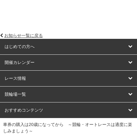
お知らせ一覧に戻る
はじめての方へ
はじめての方へ
開催カレンダー
競輪
レース情報
オートレース
レース予想
競輪場一覧
競輪くじ
レース結果
北日本
函館競輪場
青森競輪場
いわき平競輪場
おすすめコンテンツ
車券の購入は20歳になってから ～競輪・オートレースは適度に楽
Dokanto!
キャリーオーバー一覧
関
競輪選手情報
弥彦競輪場
前橋競輪場
取手競輪場
宇都宮競輪場
しみましょう～
東