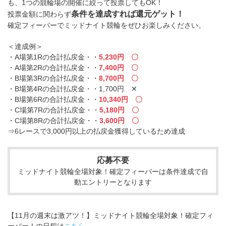
も、1つの競輪場の開催に絞って投票してもOK！
条件を達成すれば還元ゲット！
投票金額に関わらず
確定フィーバーでミッドナイト競輪をぜひお楽しみください。
＜達成例＞
・A場第1Rの合計払戻金・・
5,230円 〇
・A場第2Rの合計払戻金・・
7,400円 〇
・B場第3Rの合計払戻金・・
8,700円 〇
・B場第4Rの合計払戻金・・1,700円 ✕
・B場第6Rの合計払戻金・・
10,340円 〇
・C場第7Rの合計払戻金・・
5,180円 〇
・C場第8Rの合計払戻金・・
3,600円 〇
⇒6レースで3,000円以上の払戻金獲得しているため達成
応募不要
ミッドナイト競輪全場対象！確定フィーバーは条件達成で自
動エントリーとなります
【11月の週末は激アツ！】ミッドナイト競輪全場対象！確定フィ
ーバー！の日程は
こちら