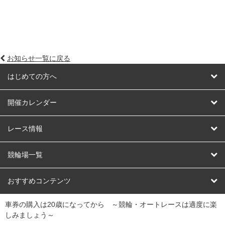
お知らせ一覧に戻る
はじめての方へ
はじめての方へ
開催カレンダー
競輪
レース情報
オートレース
レース予想
競輪場一覧
競輪くじ
レース結果
北日本
函館競輪場
青森競輪場
いわき平競輪場
おすすめコンテンツ
車券の購入は20歳になってから ～競輪・オートレースは適度に楽
Dokanto!
キャリーオーバー一覧
関
競輪選手情報
弥彦競輪場
前橋競輪場
取手競輪場
宇都宮競輪場
しみましょう～
東