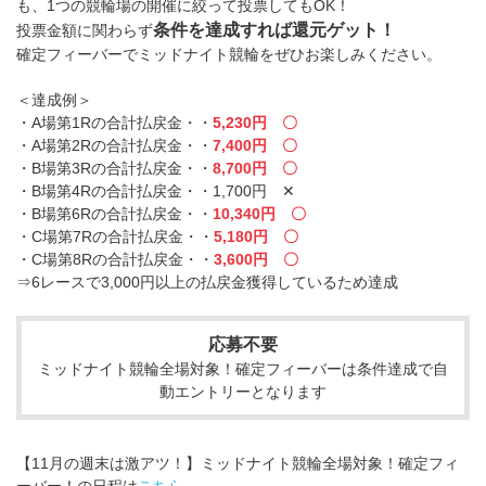
も、1つの競輪場の開催に絞って投票してもOK！
条件を達成すれば還元ゲット！
投票金額に関わらず
確定フィーバーでミッドナイト競輪をぜひお楽しみください。
＜達成例＞
・A場第1Rの合計払戻金・・
5,230円 〇
・A場第2Rの合計払戻金・・
7,400円 〇
・B場第3Rの合計払戻金・・
8,700円 〇
・B場第4Rの合計払戻金・・1,700円 ✕
・B場第6Rの合計払戻金・・
10,340円 〇
・C場第7Rの合計払戻金・・
5,180円 〇
・C場第8Rの合計払戻金・・
3,600円 〇
⇒6レースで3,000円以上の払戻金獲得しているため達成
応募不要
ミッドナイト競輪全場対象！確定フィーバーは条件達成で自
動エントリーとなります
【11月の週末は激アツ！】ミッドナイト競輪全場対象！確定フィ
ーバー！の日程は
こちら