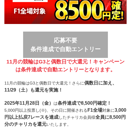
応募不要
条件達成で自動エントリー
11月の競輪はG3と偶数日で大還元！キャンペーン
は条件達成で自動エントリーとなります。
偶数日に加え、
11月の競輪はG3と偶数日で大還元！さらに
11/29（土）も還元を実施！
2025年11月28日（金）
条件達成で8,500円確定！
は
F1全場
3,000
5,000円以上投票し(※)、その日に開催される
対象に
円以上払戻7レースを達成
全員に8,500円
したチャリカ会員様
分のチャリカを還元
いたします。