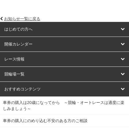
お知らせ一覧に戻る
はじめての方へ
はじめての方へ
開催カレンダー
競輪
レース情報
オートレース
レース予想
競輪場一覧
競輪くじ
レース結果
北日本
函館競輪場
青森競輪場
いわき平競輪場
おすすめコンテンツ
車券の購入は20歳になってから ～競輪・オートレースは適度に楽
Dokanto!
キャリーオーバー一覧
関
競輪選手情報
弥彦競輪場
前橋競輪場
取手競輪場
宇都宮競輪場
しみましょう～
東
大宮競輪場
西武園競輪場
京王閣競輪場
立川競輪場
チャリロトプラザ
Perfecta Navi
車券の購入にのめり込む不安のある方のご相談
南
松戸競輪場
千葉競輪場
川崎競輪場
平塚競輪場