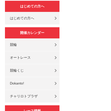
はじめての方へ
はじめての方へ
開催カレンダー
競輪
オートレース
競輪くじ
Dokanto!
チャリロトプラザ
レース情報