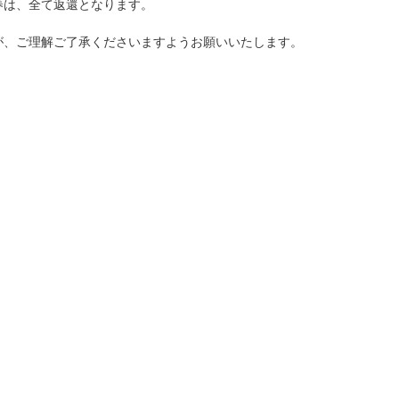
券は、全て返還となります。
が、ご理解ご了承くださいますようお願いいたします。