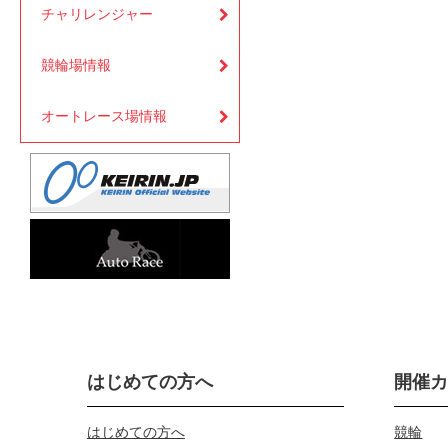
チャリレンジャー
競輪場情報
オートレース場情報
はじめての方へ
開催
はじめての方へ
競輪