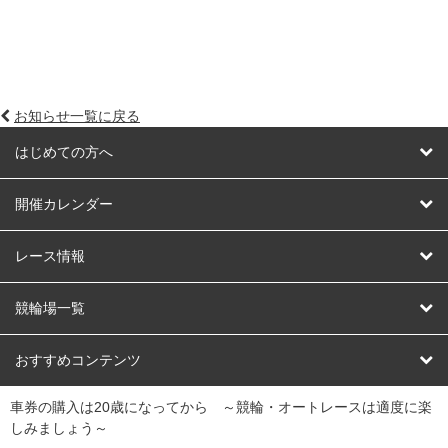
お知らせ一覧に戻る
はじめての方へ
はじめての方へ
開催カレンダー
競輪
レース情報
オートレース
レース予想
競輪場一覧
競輪くじ
レース結果
北日本
函館競輪場
青森競輪場
いわき平競輪場
おすすめコンテンツ
車券の購入は20歳になってから ～競輪・オートレースは適度に楽
Dokanto!
キャリーオーバー一覧
関
競輪選手情報
弥彦競輪場
前橋競輪場
取手競輪場
宇都宮競輪場
しみましょう～
東