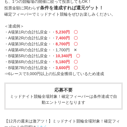
も、1つの競輪場の開催に絞って投票してもOK！
条件を達成すれば還元ゲット！
投票金額に関わらず
確定フィーバーでミッドナイト競輪をぜひお楽しみください。
＜達成例＞
・A場第1Rの合計払戻金・・
5,230円 〇
・A場第2Rの合計払戻金・・
7,400円 〇
・A場第3Rの合計払戻金・・
8,700円 〇
・A場第4Rの合計払戻金・・1,700円 ✕
・B場第5Rの合計払戻金・・
10,340円 〇
・B場第6Rの合計払戻金・・
5,180円 〇
・B場第7Rの合計払戻金・・
3,600円 〇
⇒6レースで3,000円以上の払戻金獲得しているため達成
応募不要
ミッドナイト競輪全場対象！確定フィーバーは条件達成で自
動エントリーとなります
【12月の週末は激アツ！】ミッドナイト競輪全場対象！確定フィ
ーバー！の日程は
こちら