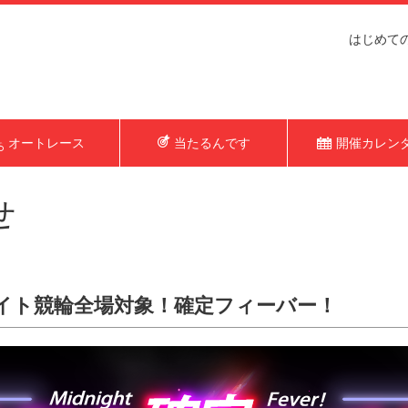
はじめて
オートレース
当たるんです
開催カレン
せ
ドナイト競輪全場対象！確定フィーバー！