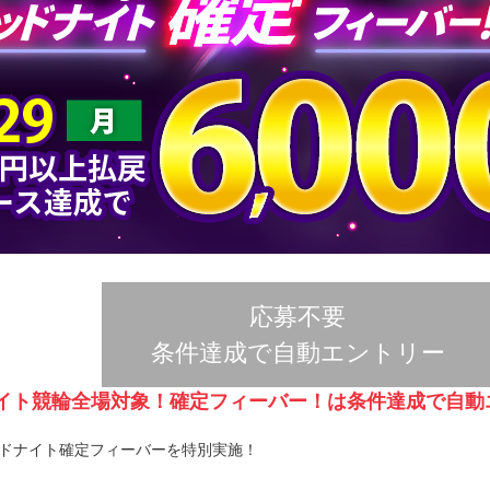
応募不要
条件達成で自動エントリー
イト競輪全場対象！確定フィーバー！は条件達成で自動
ミッドナイト確定フィーバーを特別実施！