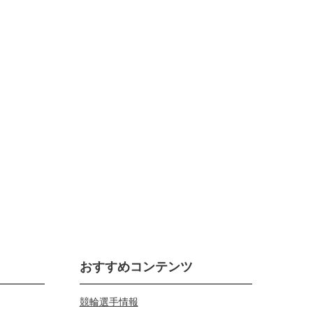
おすすめコンテンツ
競輪選手情報