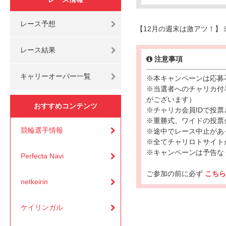
レース予想
【12月の週末は激アツ！】
レース結果
注意事項
キャリーオーバー一覧
※本キャンペーンは応募
※当選者へのチャリカ付
がございます）
おすすめコンテンツ
※チャリカ会員IDで投票
※重勝式、ワイドの投票
競輪選手情報
※途中でレース中止があ
※全てチャリロトサイト
※キャンペーンは予告な
Perfecta Navi
ご参加の前に必ず
こち
netkeirin
ケイリンガル