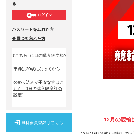
る
ログイン
パスワードを忘れた方
会員IDを忘れた方
な方はこちら（1日の購入限度額の設定）↓
車券は20歳になってから
のめり込みが不安な方はこ
ちら
（1日の購入限度額の
設定）
12月の競
無料会員登録はこちら
12月はG3開催と偶数日で