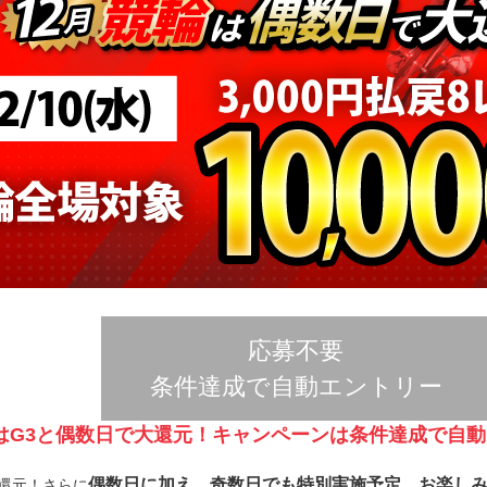
応募不要
条件達成で自動エントリー
輪はG3と偶数日で大還元！キャンペーンは条件達成で自
偶数日に加え、奇数日でも特別実施予定、お楽し
大還元！さらに