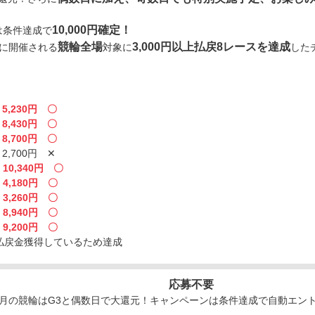
10,000円確定！
は条件達成で
競輪全場
3,000円以上払戻8レースを達成
日に開催される
対象に
した
・
5,230円 〇
・
8,430円 〇
・
8,700円 〇
,700円 ✕
・
10,340円 〇
・
4,180円 〇
・
3,260円 〇
・
8,940円 〇
・
9,200円 〇
の払戻金獲得しているため達成
応募不要
2月の競輪はG3と偶数日で大還元！キャンペーンは条件達成で自動エン