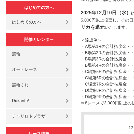
はじめての方へ
2025年12月10日（水）
5,000円以上投票し、その
はじめての方へ
リカを還元
いたします。
開催カレンダー
＜達成例＞
・A場第1Rの合計払戻金・
・B場第2Rの合計払戻金・
競輪
・B場第3Rの合計払戻金・
・B場第4Rの合計払戻金・・2
オートレース
・C場第5Rの合計払戻金・
・C場第6Rの合計払戻金・
・C場第7Rの合計払戻金・
競輪くじ
・D場第8Rの合計払戻金・
・D場第9Rの合計払戻金・
Dokanto!
⇒8レースで3,000円以上
チャリロトプラザ
1
レース情報