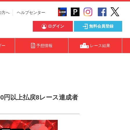
の方へ
ヘルプセンター
ログイン
無料会員登録
ダー
予想情報
レース結果
000円以上払戻8レース達成者