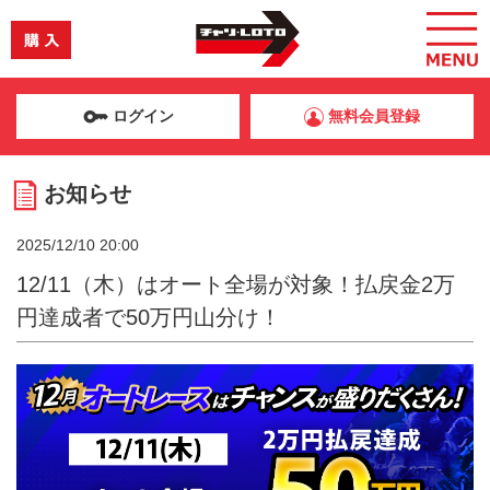
ログイン
無料会員登録
お知らせ
2025/12/10 20:00
12/11（木）はオート全場が対象！払戻金2万
円達成者で50万円山分け！