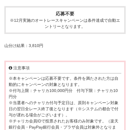
応募不要
※12月実施のオートレースキャンペーンは条件達成で自動エ
ントリーとなります。
山分け結果：3,810円
注意事項
※本キャンペーンは応募不要です。条件を満たされた方は自
動的にキャンペーンの対象となります。
※付与上限：チャリカ100,000円分 付与下限：チャリカ10
円分
※当選者へのチャリカ付与予定日は、原則キャンペーン対象
日の翌日全レース終了後となります（※システムの都合で付
与が遅れる場合がございます）。
※チャリカ会員IDで投票されたお客様のみ対象です。（楽天
銀行会員・PayPay銀行会員・プラザ会員は対象外となりま