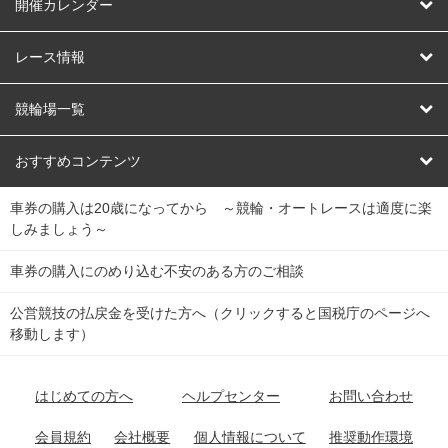
はじめての方へ
開催カレンダー
競輪
レース情報
オートレース
レース予想
競輪場一覧
競輪くじ
レース結果
北日本
函館競輪場
青森競輪場
いわき平競輪場
おすすめコンテンツ
車券の購入は20歳になってから ～競輪・オートレースは適度に楽
Dokanto!
キャリーオーバー一覧
関
競輪選手情報
弥彦競輪場
前橋競輪場
取手競輪場
宇都宮競輪場
しみましょう～
東
大宮競輪場
西武園競輪場
京王閣競輪場
立川競輪場
チャリロトプラザ
Perfecta Navi
車券の購入にのめり込む不安のある方のご相談
南
松戸競輪場
千葉競輪場
川崎競輪場
平塚競輪場
公営競技の払戻金を受けた方へ（クリックすると国税庁のページへ
netkeirin
関
移動します）
小田原競輪場
伊東競輪場
静岡競輪場
東
ケイリンガル
中
名古屋競輪場
岐阜競輪場
大垣競輪場
豊橋競輪場
はじめての方へ
ヘルプセンター
お問い合わせ
部
チャリレンジャー
富山競輪場
松阪競輪場
四日市競輪場
会員規約
会社概要
個人情報について
推奨動作環境