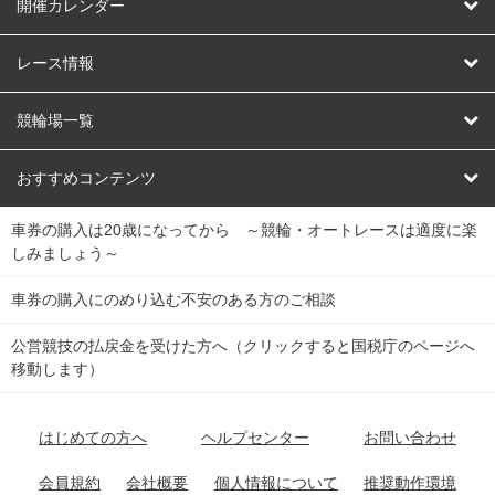
はじめての方へ
開催カレンダー
競輪
レース情報
オートレース
レース予想
競輪場一覧
競輪くじ
レース結果
北日本
函館競輪場
青森競輪場
いわき平競輪場
おすすめコンテンツ
車券の購入は20歳になってから ～競輪・オートレースは適度に楽
Dokanto!
キャリーオーバー一覧
関
競輪選手情報
弥彦競輪場
前橋競輪場
取手競輪場
宇都宮競輪場
しみましょう～
東
大宮競輪場
西武園競輪場
京王閣競輪場
立川競輪場
チャリロトプラザ
Perfecta Navi
車券の購入にのめり込む不安のある方のご相談
南
松戸競輪場
千葉競輪場
川崎競輪場
平塚競輪場
公営競技の払戻金を受けた方へ（クリックすると国税庁のページへ
netkeirin
関
移動します）
小田原競輪場
伊東競輪場
静岡競輪場
東
ケイリンガル
中
名古屋競輪場
岐阜競輪場
大垣競輪場
豊橋競輪場
はじめての方へ
ヘルプセンター
お問い合わせ
部
チャリレンジャー
富山競輪場
松阪競輪場
四日市競輪場
会員規約
会社概要
個人情報について
推奨動作環境