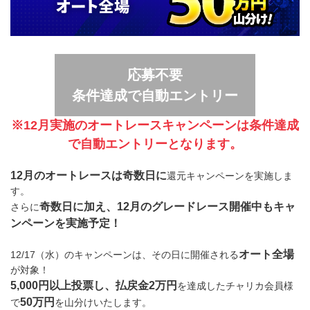
応募不要
条件達成で自動エントリー
※12月実施のオートレースキャンペーンは条件達成
で自動エントリーとなります。
12月のオートレースは奇数日に
還元キャンペーンを実施しま
す。
奇数日に加え、12月のグレードレース開催中もキャ
さらに
ンペーンを実施予定！
オート全場
12/17（水）のキャンペーンは、その日に開催される
が対象！
5,000円以上投票し、払戻金2万円
を達成したチャリカ会員様
50万円
で
を山分けいたします。