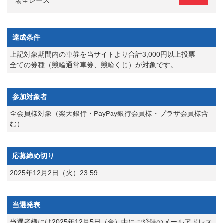
場全レース
達成条件
上記対象期間内の車券を当サイトより合計3,000円以上投票
全ての券種（競輪通常車券、競輪くじ）が対象です。
参加対象者
全会員様対象（楽天銀行・PayPay銀行会員様・プラザ会員様含
む）
応募締め切り
2025年12月2日（火）23:59
当選発表
当選者様には2025年12月5日（金）中にご登録のメールアドレス