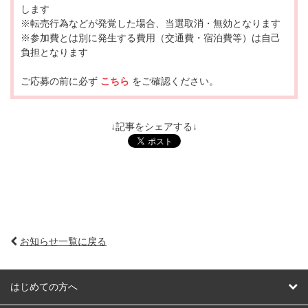
します
※転売行為などが発覚した場合、当選取消・無効となります
※参加費とは別に発生する費用（交通費・宿泊費等）は自己
負担となります
ご応募の前に必ず
こちら
をご確認ください。
↓記事をシェアする↓
お知らせ一覧に戻る
はじめての方へ