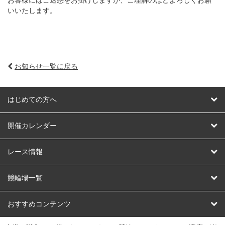
いいたします。
お知らせ一覧に戻る
はじめての方へ
はじめての方へ
開催カレンダー
競輪
レース情報
オートレース
レース予想
競輪場一覧
競輪くじ
レース結果
北日本
函館競輪場
青森競輪場
いわき平競輪場
おすすめコンテンツ