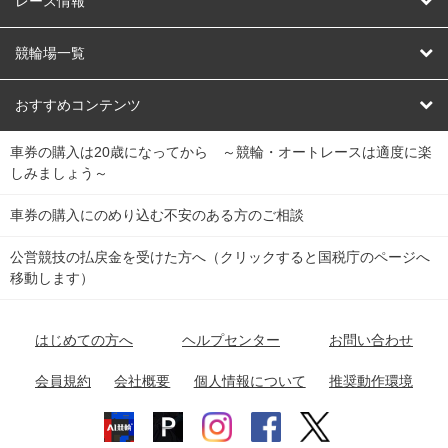
レース情報
オートレース
レース予想
競輪場一覧
競輪くじ
レース結果
北日本
函館競輪場
青森競輪場
いわき平競輪場
おすすめコンテンツ
車券の購入は20歳になってから ～競輪・オートレースは適度に楽
Dokanto!
キャリーオーバー一覧
関
競輪選手情報
弥彦競輪場
前橋競輪場
取手競輪場
宇都宮競輪場
しみましょう～
東
大宮競輪場
西武園競輪場
京王閣競輪場
立川競輪場
チャリロトプラザ
Perfecta Navi
車券の購入にのめり込む不安のある方のご相談
南
松戸競輪場
千葉競輪場
川崎競輪場
平塚競輪場
公営競技の払戻金を受けた方へ（クリックすると国税庁のページへ
netkeirin
関
移動します）
小田原競輪場
伊東競輪場
静岡競輪場
東
ケイリンガル
中
名古屋競輪場
岐阜競輪場
大垣競輪場
豊橋競輪場
はじめての方へ
ヘルプセンター
お問い合わせ
部
チャリレンジャー
富山競輪場
松阪競輪場
四日市競輪場
会員規約
会社概要
個人情報について
推奨動作環境
競輪場情報
近
福井競輪場
奈良競輪場
向日町競輪場
和歌山競輪場
畿