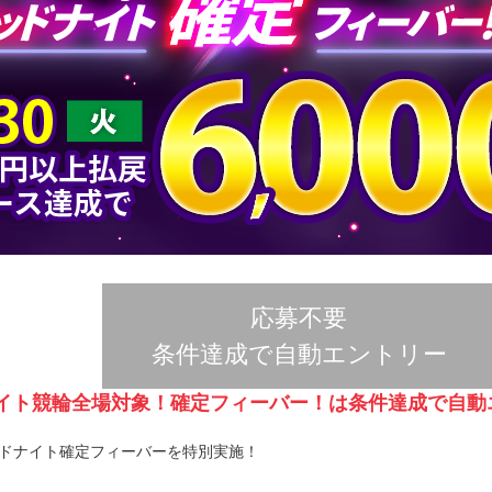
応募不要
条件達成で自動エントリー
イト競輪全場対象！確定フィーバー！は条件達成で自動
ミッドナイト確定フィーバーを特別実施！