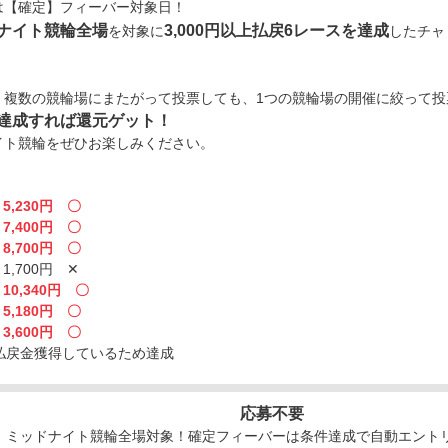
は【確定】フィーバー対象日！
ナイト競輪全場
3,000円以上払戻6レースを達成
を対象に
したチャ
、複数の競輪場にまたがって投票しても、1つの競輪場の開催に絞って投
達成すれば還元ゲット！
イト競輪をぜひお楽しみください。
・
5,230円 〇
・
7,400円 〇
・
8,700円 〇
,700円 ✕
・
10,340円 〇
・
5,180円 〇
・
3,600円 〇
の払戻金獲得しているため達成
応募不要
ミッドナイト競輪全場対象！確定フィーバーは条件達成で自動エント