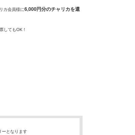
6,000円分のチャリカを還
リカ会員様に
票してもOK！
リーとなります