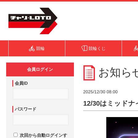
競輪
競輪くじ
お知ら
会員ログイン
会員ID
2025/12/30 08:00
12/30はミッ
パスワード
次回から自動ログインす