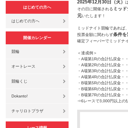
2025年12月30日（火）
はじめての方へ
ミッド
その日に開催される
元
いたします！
はじめての方へ
ミッドナイト競輪であれば
条件を
投票金額に関わらず
開催カレンダー
確定フィーバーでミッドナ
競輪
＜達成例＞
・A場第1Rの合計払戻金・
・A場第2Rの合計払戻金・
オートレース
・A場第3Rの合計払戻金・
・A場第4Rの合計払戻金・・1
競輪くじ
・B場第5Rの合計払戻金・
・B場第6Rの合計払戻金・
・B場第7Rの合計払戻金・
Dokanto!
⇒6レースで3,000円以上
チャリロトプラザ
レース情報