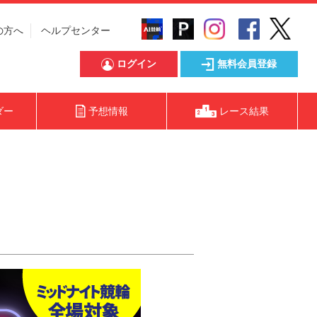
の方へ
ヘルプセンター
ログイン
無料会員登録
ダー
予想情報
レース結果