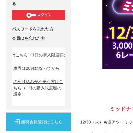
る
ログイン
パスワードを忘れた方
会員IDを忘れた方
方はこちら（1日の購入限度額の設定）↓
車券は20歳になってから
のめり込みが不安な方はこ
ちら
（1日の購入限度額の
設定）
ミッドナ
無料会員登録はこちら
12/30（火）も激アツ！