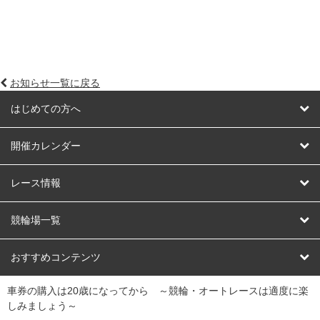
お知らせ一覧に戻る
はじめての方へ
はじめての方へ
開催カレンダー
競輪
レース情報
オートレース
レース予想
競輪場一覧
競輪くじ
レース結果
北日本
函館競輪場
青森競輪場
いわき平競輪場
おすすめコンテンツ
車券の購入は20歳になってから ～競輪・オートレースは適度に楽
Dokanto!
キャリーオーバー一覧
関
競輪選手情報
弥彦競輪場
前橋競輪場
取手競輪場
宇都宮競輪場
しみましょう～
東