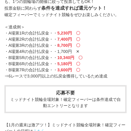
も、1つの競輪場の開催に絞って投票してもOK！
条件を達成すれば還元ゲット！
投票金額に関わらず
確定フィーバーでミッドナイト競輪をぜひお楽しみください。
＜達成例＞
・A場第1Rの合計払戻金・・
5,230円 〇
・A場第2Rの合計払戻金・・
7,400円 〇
・A場第3Rの合計払戻金・・
8,700円 〇
・A場第4Rの合計払戻金・・1,700円 ✕
・B場第5Rの合計払戻金・・
10,340円 〇
・B場第6Rの合計払戻金・・
5,180円 〇
・B場第7Rの合計払戻金・・
3,600円 〇
⇒6レースで3,000円以上の払戻金獲得しているため達成
応募不要
ミッドナイト競輪全場対象！確定フィーバーは条件達成で自
動エントリーとなります
【1月の週末は激アツ！】ミッドナイト競輪全場対象！確定フィー
バー！の日程は
こちら