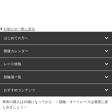
お知らせ一覧に戻る
はじめての方へ
はじめての方へ
開催カレンダー
競輪
レース情報
オートレース
レース予想
競輪場一覧
競輪くじ
レース結果
北日本
函館競輪場
青森競輪場
いわき平競輪場
おすすめコンテンツ
車券の購入は20歳になってから ～競輪・オートレースは適度に楽
Dokanto!
キャリーオーバー一覧
関
競輪選手情報
弥彦競輪場
前橋競輪場
取手競輪場
宇都宮競輪場
しみましょう～
東