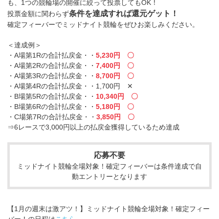
も、1つの競輪場の開催に絞って投票してもOK！
条件を達成すれば還元ゲット！
投票金額に関わらず
確定フィーバーでミッドナイト競輪をぜひお楽しみください。
＜達成例＞
・A場第1Rの合計払戻金・・
5,230円 〇
・A場第2Rの合計払戻金・・
7,400円 〇
・A場第3Rの合計払戻金・・
8,700円 〇
・A場第4Rの合計払戻金・・1,700円 ✕
・B場第5Rの合計払戻金・・
10,340円 〇
・B場第6Rの合計払戻金・・
5,180円 〇
・C場第7Rの合計払戻金・・
3,850円 〇
⇒6レースで3,000円以上の払戻金獲得しているため達成
応募不要
ミッドナイト競輪全場対象！確定フィーバーは条件達成で自
動エントリーとなります
【1月の週末は激アツ！】ミッドナイト競輪全場対象！確定フィー
バー！の日程は
こちら