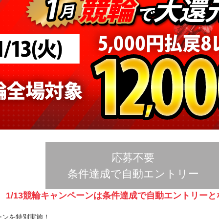
応募不要
条件達成で自動エントリー
1/13競輪キャンペーンは条件達成で自動エントリー
ペーンを特別実施！