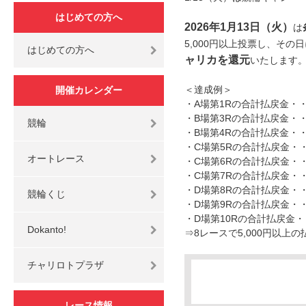
はじめての方へ
2026年1月13日（火）
は
5,000円以上投票し、その
はじめての方へ
ャリカを還元
いたします
＜達成例＞
開催カレンダー
・A場第1Rの合計払戻金・
・B場第3Rの合計払戻金・
競輪
・B場第4Rの合計払戻金・・2
・C場第5Rの合計払戻金・
オートレース
・C場第6Rの合計払戻金・
・C場第7Rの合計払戻金・
・D場第8Rの合計払戻金・
競輪くじ
・D場第9Rの合計払戻金・
・D場第10Rの合計払戻金・
Dokanto!
⇒8レースで5,000円以上
チャリロトプラザ
レース情報