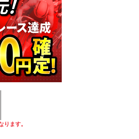
となります。