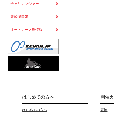
チャリレンジャー
競輪場情報
オートレース場情報
はじめての方へ
開催
はじめての方へ
競輪