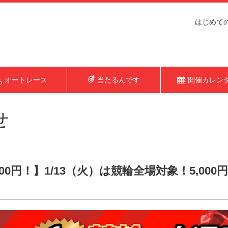
はじめて
オートレース
当たるんです
開催カレン
せ
000円！】1/13（火）は競輪全場対象！5,00