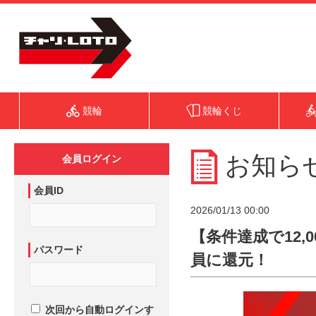
競輪
競輪くじ
お知ら
会員ログイン
会員ID
2026/01/13 00:00
【条件達成で12,
パスワード
員に還元！
次回から自動ログインす