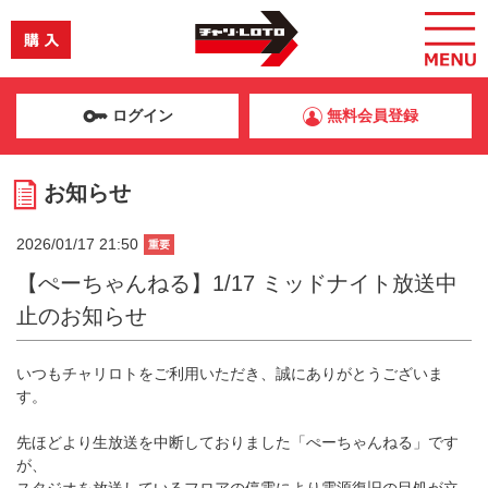
ログイン
無料会員登録
お知らせ
2026/01/17 21:50
重要
【ぺーちゃんねる】1/17 ミッドナイト放送中
止のお知らせ
いつもチャリロトをご利用いただき、誠にありがとうございま
す。
先ほどより生放送を中断しておりました「ぺーちゃんねる」です
が、
スタジオを放送しているフロアの停電により電源復旧の目処が立