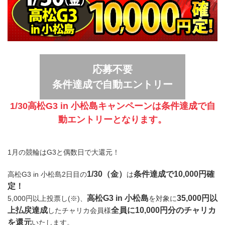
応募不要
条件達成で自動エントリー
1/30高松G3 in 小松島キャンペーンは条件達成で自
動エントリーとなります。
1月の競輪はG3と偶数日で大還元！
1/30（金）
条件達成で10,000円確
高松G3 in 小松島2日目の
は
定！
高松G3 in 小松島
35,000円以
5,000円以上投票し(※)、
を対象に
上払戻達成
全員に10,000円分のチャリカ
したチャリカ会員様
を還元
いたします。