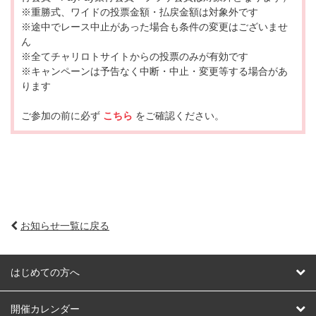
※重勝式、ワイドの投票金額・払戻金額は対象外です
※途中でレース中止があった場合も条件の変更はございませ
ん
※全てチャリロトサイトからの投票のみが有効です
※キャンペーンは予告なく中断・中止・変更等する場合があ
ります
ご参加の前に必ず
こちら
をご確認ください。
お知らせ一覧に戻る
はじめての方へ
はじめての方へ
開催カレンダー