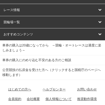
競輪
レース情報
オートレース
レース予想
競輪場一覧
競輪くじ
レース結果
北日本
函館競輪場
青森競輪場
いわき平競輪場
おすすめコンテンツ
車券の購入は20歳になってから ～競輪・オートレースは適度に楽
Dokanto!
キャリーオーバー一覧
関
競輪選手情報
弥彦競輪場
前橋競輪場
取手競輪場
宇都宮競輪場
しみましょう～
東
大宮競輪場
西武園競輪場
京王閣競輪場
立川競輪場
チャリロトプラザ
Perfecta Navi
車券の購入にのめり込む不安のある方のご相談
南
松戸競輪場
千葉競輪場
川崎競輪場
平塚競輪場
公営競技の払戻金を受けた方へ（クリックすると国税庁のページへ
netkeirin
関
移動します）
小田原競輪場
伊東競輪場
静岡競輪場
東
ケイリンガル
中
名古屋競輪場
岐阜競輪場
大垣競輪場
豊橋競輪場
はじめての方へ
ヘルプセンター
お問い合わせ
部
チャリレンジャー
富山競輪場
松阪競輪場
四日市競輪場
会員規約
会社概要
個人情報について
推奨動作環境