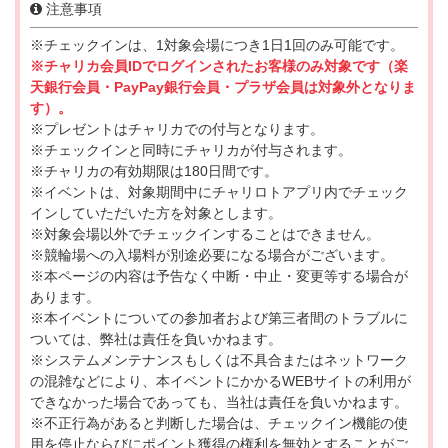
注意事項
※チェックインは、1対象会場につき1日1回のみ可能です。
※チャリカ会員IDでログインされたお客様のみ対象です（楽
天銀行会員・PayPay銀行会員・プラザ会員は対象外となりま
す）。
※プレゼントはチャリカでの付与となります。
※チェックインと同時にチャリカが付与されます。
※チャリカの有効期限は180日間です。
※イベントは、対象期間中にチャリロトアプリ内でチェック
インしていただいた方を対象とします。
※対象会場以外でチェックインすることはできません。
※競輪場への入場料が別途必要になる場合がございます。
※本ページの内容は予告なく中断・中止・変更等する場合が
あります。
※本イベントについての参加者および第三者間のトラブルに
ついては、弊社は責任を負いかねます。
※システムメンテナンスもしくは不具合またはネットワーク
の混雑などにより、本イベントにかかるWEBサイトの利用が
できなかった場合であっても、当社は責任を負いかねます。
※不正行為があると判断した場合は、チェックイン機能の使
用を停止ならびにポイント獲得の権利を無効とすることがご