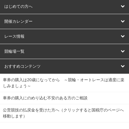
はじめての方へ
はじめての方へ
開催カレンダー
競輪
レース情報
オートレース
レース予想
競輪場一覧
競輪くじ
レース結果
北日本
函館競輪場
青森競輪場
いわき平競輪場
おすすめコンテンツ
車券の購入は20歳になってから ～競輪・オートレースは適度に楽
Dokanto!
キャリーオーバー一覧
関
競輪選手情報
弥彦競輪場
前橋競輪場
取手競輪場
宇都宮競輪場
しみましょう～
東
大宮競輪場
西武園競輪場
京王閣競輪場
立川競輪場
チャリロトプラザ
Perfecta Navi
車券の購入にのめり込む不安のある方のご相談
南
松戸競輪場
千葉競輪場
川崎競輪場
平塚競輪場
公営競技の払戻金を受けた方へ（クリックすると国税庁のページへ
netkeirin
関
移動します）
小田原競輪場
伊東競輪場
静岡競輪場
東
ケイリンガル