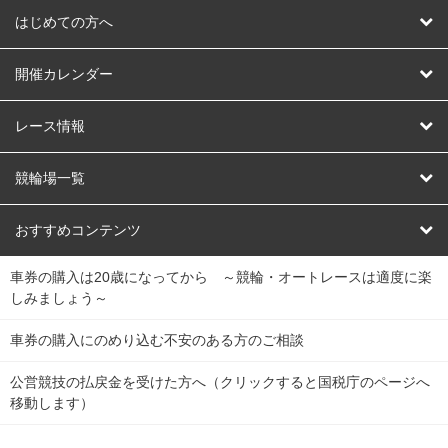
はじめての方へ
はじめての方へ
開催カレンダー
競輪
レース情報
オートレース
レース予想
競輪場一覧
競輪くじ
レース結果
北日本
函館競輪場
青森競輪場
いわき平競輪場
おすすめコンテンツ
車券の購入は20歳になってから ～競輪・オートレースは適度に楽
Dokanto!
キャリーオーバー一覧
関
競輪選手情報
弥彦競輪場
前橋競輪場
取手競輪場
宇都宮競輪場
しみましょう～
東
大宮競輪場
西武園競輪場
京王閣競輪場
立川競輪場
チャリロトプラザ
Perfecta Navi
車券の購入にのめり込む不安のある方のご相談
南
松戸競輪場
千葉競輪場
川崎競輪場
平塚競輪場
公営競技の払戻金を受けた方へ（クリックすると国税庁のページへ
netkeirin
関
移動します）
小田原競輪場
伊東競輪場
静岡競輪場
東
ケイリンガル