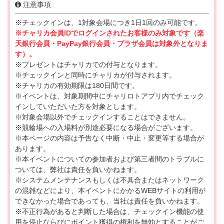
注意事項
※チェックインは、1対象会場につき1日1回のみ可能です。
※チャリカ会員IDでログインされたお客様のみ対象です（楽
天銀行会員・PayPay銀行会員・プラザ会員は対象外となりま
す）。
※プレゼントはチャリカでの付与となります。
※チェックインと同時にチャリカが付与されます。
※チャリカの有効期限は180日間です。
※イベントは、対象期間中にチャリロトアプリ内でチェック
インしていただいた方を対象とします。
※対象会場以外でチェックインすることはできません。
※競輪場への入場料が別途必要になる場合がございます。
※本ページの内容は予告なく中断・中止・変更等する場合が
あります。
※本イベントについての参加者および第三者間のトラブルに
ついては、弊社は責任を負いかねます。
※システムメンテナンスもしくは不具合またはネットワーク
の混雑などにより、本イベントにかかるWEBサイトの利用が
できなかった場合であっても、当社は責任を負いかねます。
※不正行為があると判断した場合は、チェックイン機能の使
用を停止ならびにポイント獲得の権利を無効とすることがご