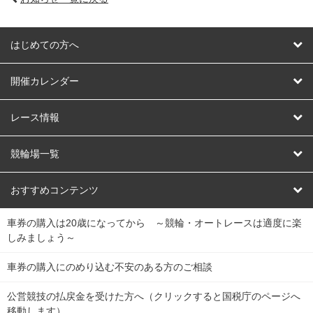
はじめての方へ
はじめての方へ
開催カレンダー
競輪
レース情報
オートレース
レース予想
競輪場一覧
競輪くじ
レース結果
北日本
函館競輪場
青森競輪場
いわき平競輪場
おすすめコンテンツ
車券の購入は20歳になってから ～競輪・オートレースは適度に楽
Dokanto!
キャリーオーバー一覧
関
競輪選手情報
弥彦競輪場
前橋競輪場
取手競輪場
宇都宮競輪場
しみましょう～
東
大宮競輪場
西武園競輪場
京王閣競輪場
立川競輪場
チャリロトプラザ
Perfecta Navi
車券の購入にのめり込む不安のある方のご相談
南
松戸競輪場
千葉競輪場
川崎競輪場
平塚競輪場
公営競技の払戻金を受けた方へ（クリックすると国税庁のページへ
netkeirin
関
移動します）