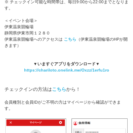
※ チェックイン可能な時間帯は、毎日9:00から22:00までとなりま
す。
＜イベント会場＞
伊東温泉競輪場
静岡県伊東市岡１２８０
伊東温泉競輪場へのアクセスは
こちら
（伊東温泉競輪場のHPが開
きます）
▼いますぐアプリをダウンロード▼
https://chariloto.onelink.me/Oxzz/1erfu1ro
チェックインの方法は
こちら
から！
会員種別と会員IDがご不明の方はマイページから確認ができま
す。