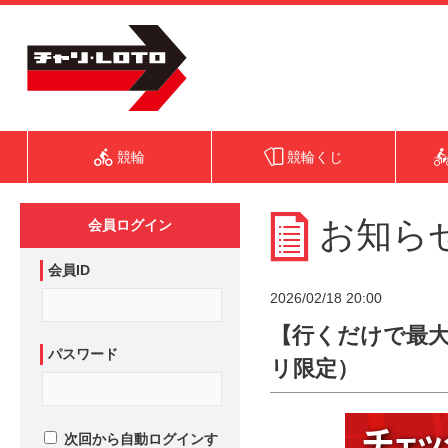
競輪
競輪くじ
お知ら
会員ログイン
会員ID
2026/02/18 20:00
【行くだけで最大2
パスワード
リ限定）
次回から自動ログインす