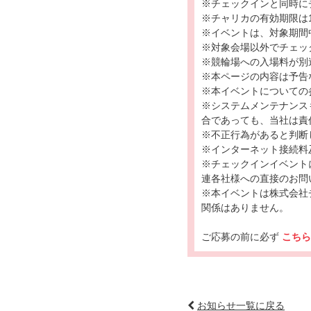
※チェックインと同時に
※チャリカの有効期限は1
※イベントは、対象期間
※対象会場以外でチェッ
※競輪場への入場料が別
※本ページの内容は予告
※本イベントについての
※システムメンテナンス
合であっても、当社は責
※不正行為があると判断
※インターネット接続料
※チェックインイベント
連各社様への直接のお問
※本イベントは株式会社チャ
関係はありません。
ご応募の前に必ず
こち
お知らせ一覧に戻る