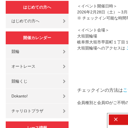
＜イベント開催日時＞
はじめての方へ
2026年2月28日（土）～3
※ チェックイン可能な時間帯
はじめての方へ
＜イベント会場＞
大垣競輪場
開催カレンダー
岐阜県大垣市早苗町１丁目
大垣競輪場へのアクセスは
競輪
オートレース
競輪くじ
チェックインの方法は
こ
Dokanto!
会員種別と会員IDがご不明
チャリロトプラザ
レース情報