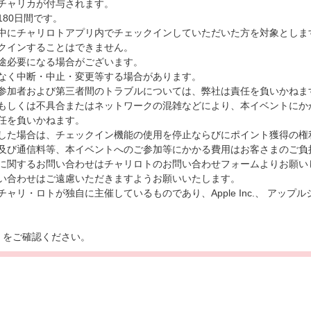
チャリカが付与されます。
80日間です。
中にチャリロトアプリ内でチェックインしていただいた方を対象としま
クインすることはできません。
途必要になる場合がございます。
なく中断・中止・変更等する場合があります。
参加者および第三者間のトラブルについては、弊社は責任を負いかねま
もしくは不具合またはネットワークの混雑などにより、本イベントにか
任を負いかねます。
した場合は、チェックイン機能の使用を停止ならびにポイント獲得の権
及び通信料等、本イベントへのご参加等にかかる費用はお客さまのご負
に関するお問い合わせはチャリロトのお問い合わせフォームよりお願い
い合わせはご遠慮いただきますようお願いいたします。
リ・ロトが独自に主催しているものであり、Apple Inc.、 アップルジャパ
ら
をご確認ください。