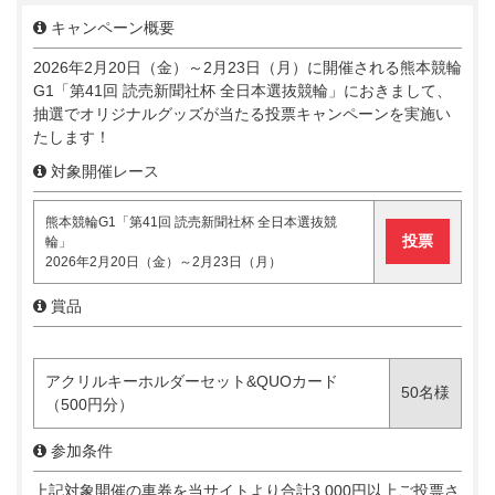
キャンペーン概要
2026年2月20日（金）～2月23日（月）に開催される熊本競輪
G1「第41回 読売新聞社杯 全日本選抜競輪」におきまして、
抽選でオリジナルグッズが当たる投票キャンペーンを実施い
たします！
対象開催レース
熊本競輪G1「第41回 読売新聞社杯 全日本選抜競
投票
輪」
2026年2月20日（金）～2月23日（月）
賞品
アクリルキーホルダーセット&QUOカード
50名様
（500円分）
参加条件
上記対象開催の車券を当サイトより合計3,000円以上ご投票さ