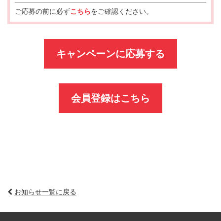
ご応募の前に必ず
こちら
をご確認ください。
キャンペーンに応募する
会員登録はこちら
お知らせ一覧に戻る