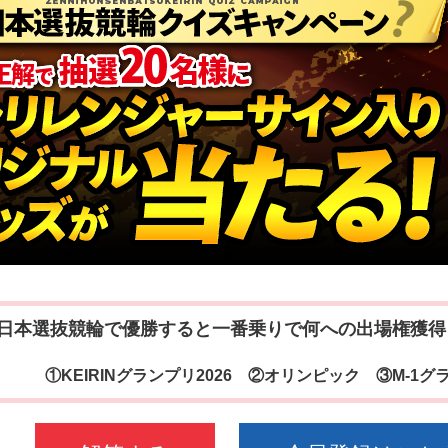
全日本選抜競輪で優勝すると一番乗りで何への出場権獲
①KEIRINグランプリ2026 ②オリンピック ③M-1グ