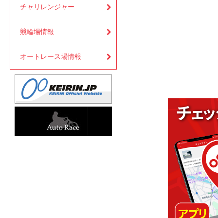
チャリレンジャー
競輪場情報
オートレース場情報