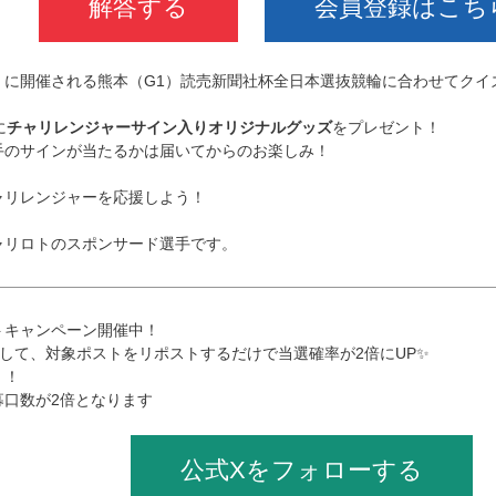
解答する
会員登録はこち
月・祝）に開催される熊本（G1）読売新聞社杯全日本選抜競輪に合わせてク
に
チャリレンジャーサイン入りオリジナルグッズ
をプレゼント！
手のサインが当たるかは届いてからのお楽しみ！
ャリレンジャーを応援しよう！
ャリロトのスポンサード選手です。
トキャンペーン開催中！
して、対象ポストをリポストするだけで当選確率が2倍にUP✨
く！
募口数が2倍となります
公式Xをフォローする