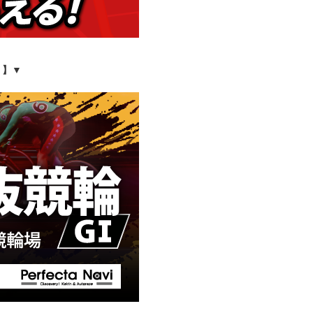
！】▼
！