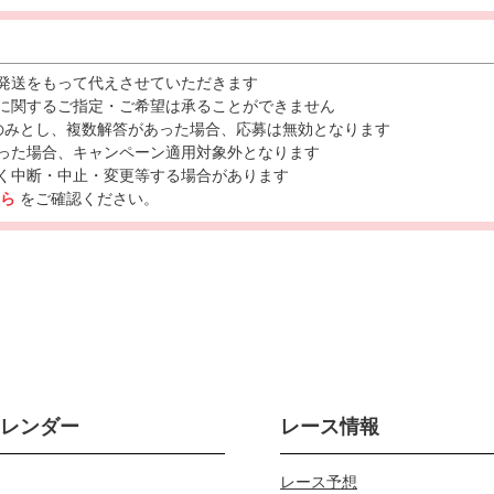
発送をもって代えさせていただきます
に関するご指定・ご希望は承ることができません
度のみとし、複数解答があった場合、応募は無効となります
あった場合、キャンペーン適用対象外となります
く中断・中止・変更等する場合があります
ちら
をご確認ください。
カレンダー
レース情報
レース予想