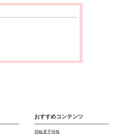
おすすめコンテンツ
競輪選手情報