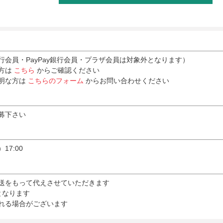
会員・PayPay銀行会員・プラザ会員は対象外となります）
な方は
こちら
からご確認ください
明な方は
こちらのフォーム
からお問い合わせください
募下さい
17:00
送をもって代えさせていただきます
となります
れる場合がございます