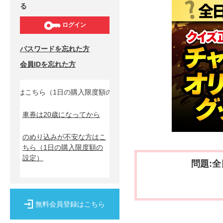
る
ログイン
パスワードを忘れた方
会員IDを忘れた方
はこちら（1日の購入限度額の設定）↓
車券は20歳になってから
のめり込みが不安な方はこ
ちら
（1日の購入限度額の
設定）
問題:
無料会員登録はこちら