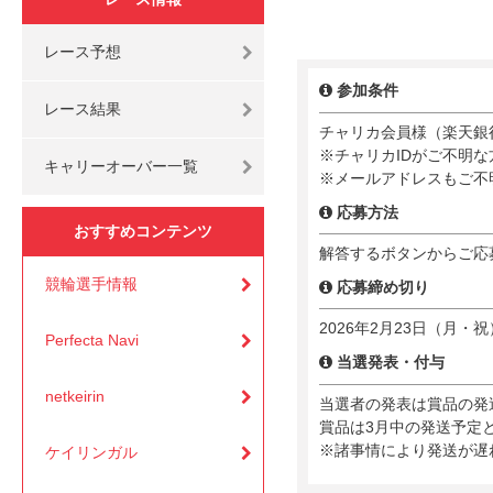
レース予想
参加条件
レース結果
チャリカ会員様（楽天銀行
※チャリカIDがご不明
キャリーオーバー一覧
※メールアドレスもご不
応募方法
おすすめコンテンツ
解答するボタンからご応
競輪選手情報
応募締め切り
2026年2月23日（月・祝）
Perfecta Navi
当選発表・付与
netkeirin
当選者の発表は賞品の発
賞品は3月中の発送予定
※諸事情により発送が遅
ケイリンガル