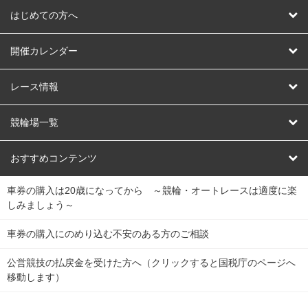
はじめての方へ
はじめての方へ
開催カレンダー
競輪
レース情報
オートレース
レース予想
競輪場一覧
競輪くじ
レース結果
北日本
函館競輪場
青森競輪場
いわき平競輪場
おすすめコンテンツ
車券の購入は20歳になってから ～競輪・オートレースは適度に楽
Dokanto!
キャリーオーバー一覧
関
競輪選手情報
弥彦競輪場
前橋競輪場
取手競輪場
宇都宮競輪場
しみましょう～
東
大宮競輪場
西武園競輪場
京王閣競輪場
立川競輪場
チャリロトプラザ
Perfecta Navi
車券の購入にのめり込む不安のある方のご相談
南
松戸競輪場
千葉競輪場
川崎競輪場
平塚競輪場
公営競技の払戻金を受けた方へ（クリックすると国税庁のページへ
netkeirin
関
移動します）
小田原競輪場
伊東競輪場
静岡競輪場
東
ケイリンガル