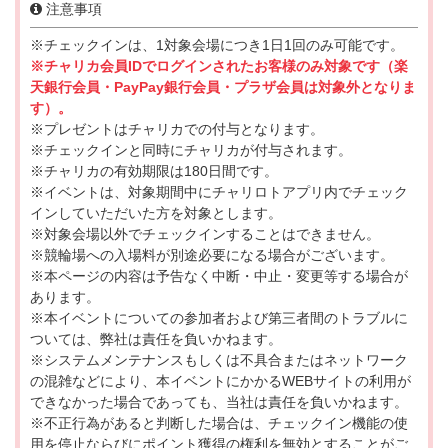
注意事項
※チェックインは、1対象会場につき1日1回のみ可能です。
※チャリカ会員IDでログインされたお客様のみ対象です（楽
天銀行会員・PayPay銀行会員・プラザ会員は対象外となりま
す）。
※プレゼントはチャリカでの付与となります。
※チェックインと同時にチャリカが付与されます。
※チャリカの有効期限は180日間です。
※イベントは、対象期間中にチャリロトアプリ内でチェック
インしていただいた方を対象とします。
※対象会場以外でチェックインすることはできません。
※競輪場への入場料が別途必要になる場合がございます。
※本ページの内容は予告なく中断・中止・変更等する場合が
あります。
※本イベントについての参加者および第三者間のトラブルに
ついては、弊社は責任を負いかねます。
※システムメンテナンスもしくは不具合またはネットワーク
の混雑などにより、本イベントにかかるWEBサイトの利用が
できなかった場合であっても、当社は責任を負いかねます。
※不正行為があると判断した場合は、チェックイン機能の使
用を停止ならびにポイント獲得の権利を無効とすることがご