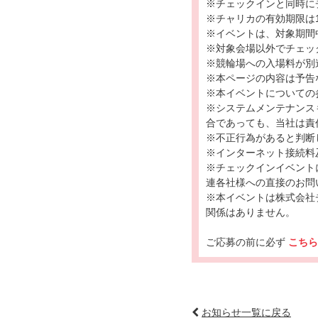
※チェックインと同時に
※チャリカの有効期限は1
※イベントは、対象期間
※対象会場以外でチェッ
※競輪場への入場料が別
※本ページの内容は予告
※本イベントについての
※システムメンテナンス
合であっても、当社は責
※不正行為があると判断
※インターネット接続料
※チェックインイベント
連各社様への直接のお問
※本イベントは株式会社チャ
関係はありません。
ご応募の前に必ず
こち
お知らせ一覧に戻る