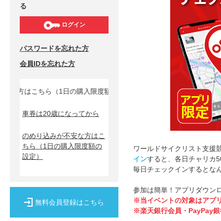
る
ログイン
パスワードを忘れた方
会員IDを忘れた方
方はこちら（1日の購入限度額の設定）↓
車券は20歳になってから
のめり込みが不安な方はこ
ちら
（1日の購入限度額の
ワールドサイクリスト支援競
設定）
イン
すると、各日チャリカ5
毎日チェックインするとなんと
参加は簡単！アプリダウン
※当イベントの対象はアプ
無料会員登録はこちら
※楽天銀行会員・PayPa