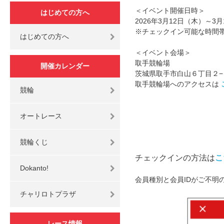
＜イベント開催日時＞
はじめての方へ
2026年3月12日（木）～3
※チェックイン可能な時間帯は
はじめての方へ
＜イベント会場＞
取手競輪場
開催カレンダー
茨城県取手市白山６丁目２−
取手競輪場へのアクセスは
競輪
オートレース
競輪くじ
チェックインの方法は
こ
Dokanto!
会員種別と会員IDがご不明
チャリロトプラザ
レース情報