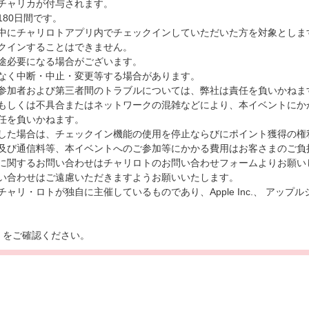
チャリカが付与されます。
80日間です。
中にチャリロトアプリ内でチェックインしていただいた方を対象としま
クインすることはできません。
途必要になる場合がございます。
なく中断・中止・変更等する場合があります。
参加者および第三者間のトラブルについては、弊社は責任を負いかねま
もしくは不具合またはネットワークの混雑などにより、本イベントにか
任を負いかねます。
した場合は、チェックイン機能の使用を停止ならびにポイント獲得の権
及び通信料等、本イベントへのご参加等にかかる費用はお客さまのご負
に関するお問い合わせはチャリロトのお問い合わせフォームよりお願い
い合わせはご遠慮いただきますようお願いいたします。
リ・ロトが独自に主催しているものであり、Apple Inc.、 アップルジャパ
ら
をご確認ください。