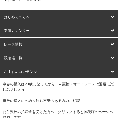
はじめての方へ
はじめての方へ
開催カレンダー
競輪
レース情報
オートレース
レース予想
競輪場一覧
競輪くじ
レース結果
北日本
函館競輪場
青森競輪場
いわき平競輪場
おすすめコンテンツ
車券の購入は20歳になってから ～競輪・オートレースは適度に楽
Dokanto!
キャリーオーバー一覧
関
競輪選手情報
弥彦競輪場
前橋競輪場
取手競輪場
宇都宮競輪場
しみましょう～
東
大宮競輪場
西武園競輪場
京王閣競輪場
立川競輪場
チャリロトプラザ
Perfecta Navi
車券の購入にのめり込む不安のある方のご相談
南
松戸競輪場
千葉競輪場
川崎競輪場
平塚競輪場
公営競技の払戻金を受けた方へ（クリックすると国税庁のページへ
netkeirin
関
移動します）