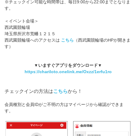
※チェックイン可能な時間帯は、毎日9:00から22:00までとなりま
す。
＜イベント会場＞
西武園競輪場
埼玉県所沢市荒幡１２１５
西武園競輪場へのアクセスは
こちら
（西武園競輪場のHPが開きま
す）
▼いますぐアプリをダウンロード▼
https://chariloto.onelink.me/Oxzz/1erfu1ro
チェックインの方法は
こちら
から！
会員種別と会員IDがご不明の方はマイページから確認ができま
す。