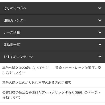
はじめての方へ
はじめての方へ
開催カレンダー
競輪
レース情報
オートレース
レース予想
競輪場一覧
競輪くじ
レース結果
北日本
函館競輪場
青森競輪場
いわき平競輪場
おすすめコンテンツ
車券の購入は20歳になってから ～競輪・オートレースは適度に楽
Dokanto!
キャリーオーバー一覧
関
競輪選手情報
弥彦競輪場
前橋競輪場
取手競輪場
宇都宮競輪場
しみましょう～
東
大宮競輪場
西武園競輪場
京王閣競輪場
立川競輪場
チャリロトプラザ
Perfecta Navi
車券の購入にのめり込む不安のある方のご相談
南
松戸競輪場
千葉競輪場
川崎競輪場
平塚競輪場
公営競技の払戻金を受けた方へ（クリックすると国税庁のページへ
netkeirin
関
移動します）
小田原競輪場
伊東競輪場
静岡競輪場
東