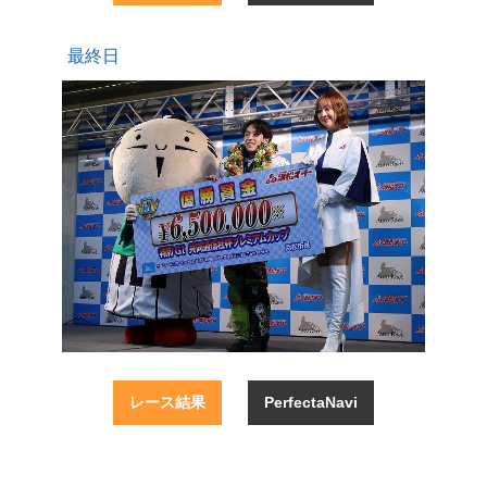
最終日
レース結果
PerfectaNavi