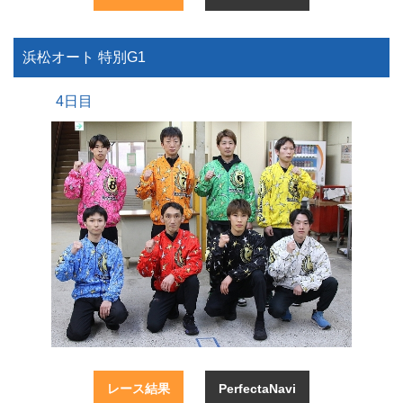
浜松オート 特別G1
4日目
レース結果
PerfectaNavi