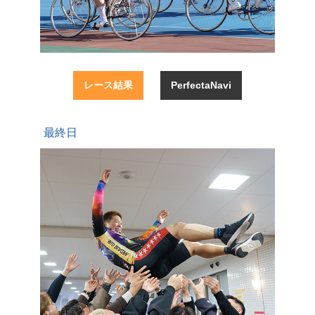
レース結果
PerfectaNavi
最終日