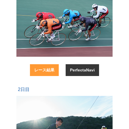
レース結果
PerfectaNavi
2日目