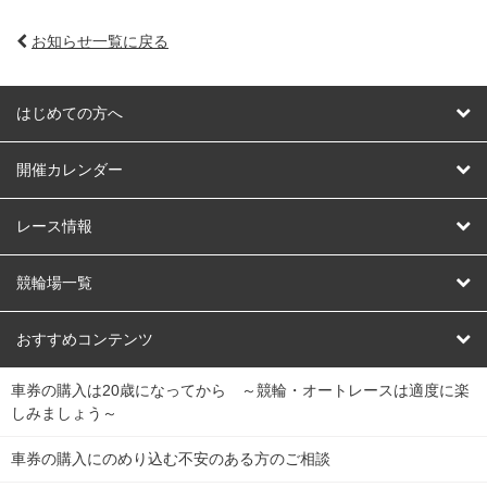
お知らせ一覧に戻る
はじめての方へ
はじめての方へ
開催カレンダー
競輪
レース情報
オートレース
レース予想
競輪場一覧
競輪くじ
レース結果
北日本
函館競輪場
青森競輪場
いわき平競輪場
おすすめコンテンツ
車券の購入は20歳になってから ～競輪・オートレースは適度に楽
Dokanto!
キャリーオーバー一覧
関
競輪選手情報
弥彦競輪場
前橋競輪場
取手競輪場
宇都宮競輪場
しみましょう～
東
大宮競輪場
西武園競輪場
京王閣競輪場
立川競輪場
チャリロトプラザ
Perfecta Navi
車券の購入にのめり込む不安のある方のご相談