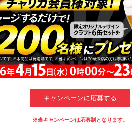
キャンペーンに応募する
※当キャンペーンは応募制となります。