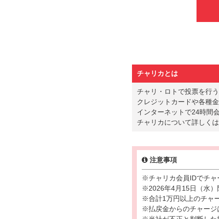
チャリカとは
チャリ・ロトで投票を行う
クレジットカードや各種金
インターネットで24時間
チャリカについて詳しくは
注意事項
※チャリカ会員IDでチ
※2026年4月15日（
※合計1万円以上のチャ
※払戻金からのチャージ