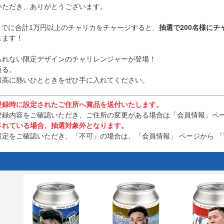
いただき、ありがとうございます。
9分までに合計1万円以上のチャリカをチャージすると、
抽選で200名様に
します！
られない限定デザインのチャリレンジャーが登場！
語る。
最高に熱いひとときをぜひ手に入れてください。
登録時に設定されたご住所へ賞品を送付いたします。
録内容をご確認いただき、ご住所の変更がある場合は「会員情報」ペ
されている場合、抽選対象外となります。
定をご確認いただき、「不可」の場合は、「会員情報」 ページから 「