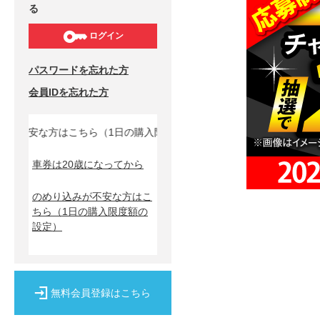
る
ログイン
パスワードを忘れた方
会員IDを忘れた方
不安な方はこちら（1日の購入限度額の設定）↓
車券は20歳になってから
のめり込みが不安な方はこ
ちら
（1日の購入限度額の
設定）
無料会員登録はこちら