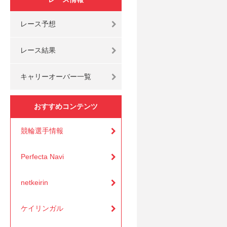
レース予想
レース結果
キャリーオーバー一覧
おすすめコンテンツ
競輪選手情報
Perfecta Navi
netkeirin
ケイリンガル