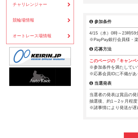
チャリレンジャー
競輪場情報
参加条件
4/15（水）0時～23
オートレース場情報
※PayPay銀行会員様
応募方法
このページの「キャンペ
※参加条件を満たしてい
※応募会員IDに不備が
当選発表
当選者の発表は賞品の発
抽選後、約1～2ヶ月程度
※諸事情により発送が遅