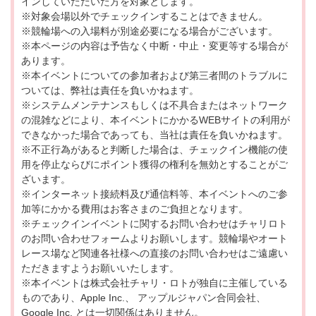
インしていただいた方を対象とします。
※対象会場以外でチェックインすることはできません。
※競輪場への入場料が別途必要になる場合がございます。
※本ページの内容は予告なく中断・中止・変更等する場合が
あります。
※本イベントについての参加者および第三者間のトラブルに
ついては、弊社は責任を負いかねます。
※システムメンテナンスもしくは不具合またはネットワーク
の混雑などにより、本イベントにかかるWEBサイトの利用が
できなかった場合であっても、当社は責任を負いかねます。
※不正行為があると判断した場合は、チェックイン機能の使
用を停止ならびにポイント獲得の権利を無効とすることがご
ざいます。
※インターネット接続料及び通信料等、本イベントへのご参
加等にかかる費用はお客さまのご負担となります。
※チェックインイベントに関するお問い合わせはチャリロト
のお問い合わせフォームよりお願いします。競輪場やオート
レース場など関連各社様への直接のお問い合わせはご遠慮い
ただきますようお願いいたします。
※本イベントは株式会社チャリ・ロトが独自に主催している
ものであり、Apple Inc.、 アップルジャパン合同会社、
Google Inc. とは一切関係はありません。