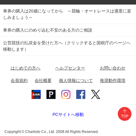
車券の購入は20歳になってから ～競輪・オートレースは適度に楽
Dokanto!
キャリーオーバー一覧
関
競輪選手情報
弥彦競輪場
前橋競輪場
取手競輪場
宇都宮競輪場
しみましょう～
東
大宮競輪場
西武園競輪場
京王閣競輪場
立川競輪場
チャリロトプラザ
Perfecta Navi
車券の購入にのめり込む不安のある方のご相談
南
松戸競輪場
千葉競輪場
川崎競輪場
平塚競輪場
公営競技の払戻金を受けた方へ（クリックすると国税庁のページへ
netkeirin
関
移動します）
小田原競輪場
伊東競輪場
静岡競輪場
東
ケイリンガル
中
名古屋競輪場
岐阜競輪場
大垣競輪場
豊橋競輪場
はじめての方へ
ヘルプセンター
お問い合わせ
部
チャリレンジャー
富山競輪場
松阪競輪場
四日市競輪場
会員規約
会社概要
個人情報について
推奨動作環境
競輪場情報
近
福井競輪場
奈良競輪場
向日町競輪場
和歌山競輪場
畿
岸和田競輪場
オートレース場情報
PCサイトへ移動
中国
玉野競輪場
広島競輪場
防府競輪場
Copyright © Chariloto Co., Ltd. 2008 All Rights Reserved.