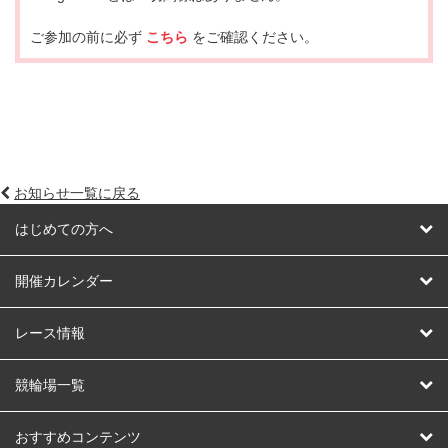
ご参加の前に必ず
こちら
をご確認ください。
お知らせ一覧に戻る
はじめての方へ
はじめての方へ
開催カレンダー
競輪
レース情報
オートレース
レース予想
競輪場一覧
競輪くじ
レース結果
北日本
函館競輪場
青森競輪場
いわき平競輪場
おすすめコンテンツ