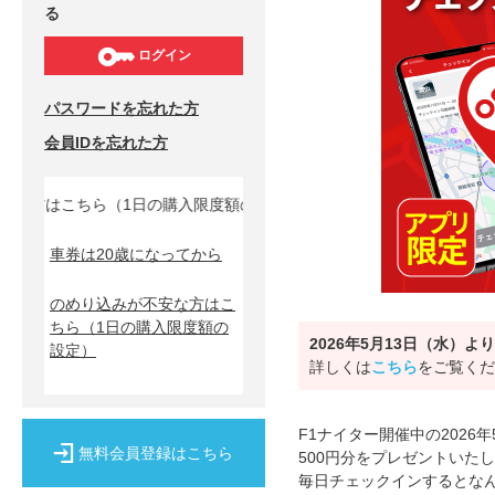
る
ログイン
パスワードを忘れた方
会員IDを忘れた方
方はこちら（1日の購入限度額の設定）↓
車券は20歳になってから
のめり込みが不安な方はこ
ちら
（1日の購入限度額の
2026年5月13日（水
設定）
詳しくは
こちら
をご覧くだ
F1ナイター開催中の2026
無料会員登録はこちら
500円分をプレゼントいた
毎日チェックインするとなんと