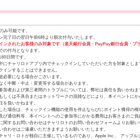
回のみ可能です。
ン完了日の翌日午前6時より順次付与いたします。
グインされたお客様のみ対象です（楽天銀行会員・PayPay銀行会員・
での付与となります。
80日間です。
中にチャリロトアプリ内でチェックインしていただいた方を対象としま
クインすることはできません。
途必要になる場合がございます。
なく中断・中止・変更等する場合があります。
参加者および第三者間のトラブルについては、弊社は責任を負いかねま
もしくは不具合またはネットワークの混雑などにより、本イベントにか
任を負いかねます。
した場合は、チェックイン機能の使用を停止ならびにポイント獲得の権
及び通信料等、本イベントへのご参加等にかかる費用はお客さまのご負
に関するお問い合わせはチャリロトのお問い合わせフォームよりお願い
い合わせはご遠慮いただきますようお願いいたします。
リ・ロトが独自に主催しているものであり、Apple Inc.、 アップルジャパ