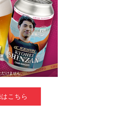
録はこちら