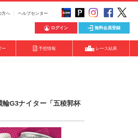
の方へ
ヘルプセンター
ログイン
無料会員登録
ダー
予想情報
レース結果
輪G3ナイター「五稜郭杯