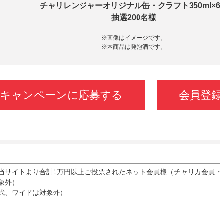
チャリレンジャーオリジナル缶・クラフト350ml×
抽選200名様
※画像はイメージです。
※本商品は発泡酒です。
キャンペーンに応募する
会員登
当サイトより合計1万円以上ご投票されたネット会員様（チャリカ会員・P
象外）
式、ワイドは対象外）