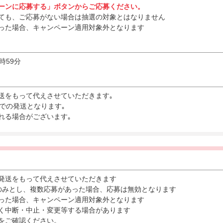
ーンに応募する」ボタンからご応募ください。
ても、ご応募がない場合は抽選の対象とはなりません
あった場合、キャンペーン適用対象外となります
時59分
送をもって代えさせていただきます｡
での発送となります｡
れる場合がございます｡
発送をもって代えさせていただきます
度のみとし、複数応募があった場合、応募は無効となります
あった場合、キャンペーン適用対象外となります
く中断・中止・変更等する場合があります
をご確認ください。