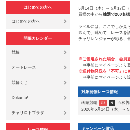
はじめての方へ
5月14日（木）～ 5月1
員様の中から
抽選で200名様
はじめての方へ
ラベルには、ここでしか見
飲んで、眺めて、レースを
開催カレンダー
チャリレンジャーが彩る、
競輪
※ご当選された場合、会員
⇒事前にマイページより登
オートレース
※送付物発送を「不可」に
⇒事前にマイページより設
競輪くじ
対象開催レース情報
Dokanto!
函館競輪
五稜郭
G3
N
2026年5月14日（木）～ 
チャリロトプラザ
キャンペーン賞品
レース情報