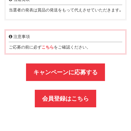
当選者の発表は賞品の発送をもって代えさせていただきます｡
注意事項
ご応募の前に必ず
こちら
をご確認ください。
キャンペーンに応募する
会員登録はこちら