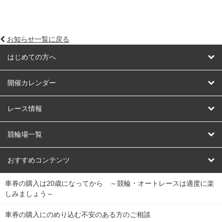
お知らせ一覧に戻る
はじめての方へ
はじめての方へ
開催カレンダー
競輪
レース情報
オートレース
レース予想
競輪場一覧
競輪くじ
レース結果
北日本
函館競輪場
青森競輪場
いわき平競輪場
おすすめコンテンツ
車券の購入は20歳になってから ～競輪・オートレースは適度に楽
Dokanto!
キャリーオーバー一覧
関
競輪選手情報
弥彦競輪場
前橋競輪場
取手競輪場
宇都宮競輪場
しみましょう～
東
大宮競輪場
西武園競輪場
京王閣競輪場
立川競輪場
チャリロトプラザ
Perfecta Navi
車券の購入にのめり込む不安のある方のご相談