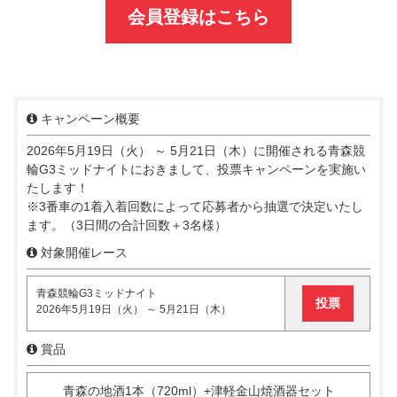
会員登録はこちら
キャンペーン概要
2026年5月19日（火） ～ 5月21日（木）に開催される青森競
輪G3ミッドナイトにおきまして、投票キャンペーンを実施い
たします！
※3番車の1着入着回数によって応募者から抽選で決定いたし
ます。（3日間の合計回数＋3名様）
対象開催レース
青森競輪G3ミッドナイト
投票
2026年5月19日（火） ～ 5月21日（木）
賞品
青森の地酒1本（720ml）+津軽金山焼酒器セット