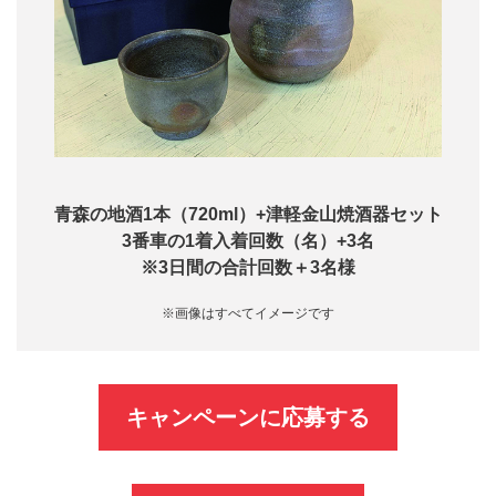
青森の地酒1本（720ml）+津軽金山焼酒器セット
3番車の1着入着回数（名）+3名
※3日間の合計回数＋3名様
※画像はすべてイメージです
キャンペーンに応募する