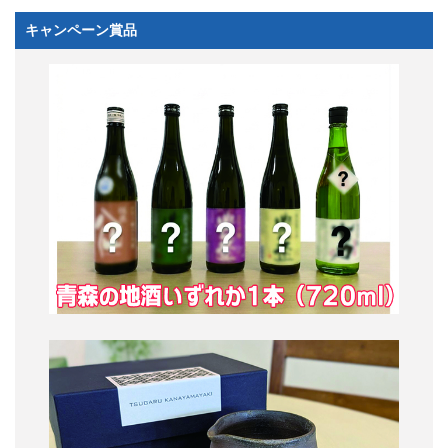
キャンペーン賞品