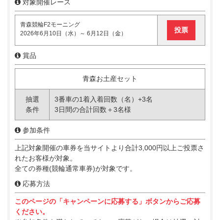
対象開催レース
青森競輪F2モーニング
投票
2026年6月10日（水）～ 6月12日（金）
賞品
青森お土産セット
抽選
3番車の1着入着回数（名）+3名
条件
3日間の合計回数＋3名様
参加条件
上記対象開催の車券を当サイトより合計3,000円以上ご投票さ
れたお客様が対象。
全ての券種(競輪通常車券)が対象です。
応募方法
このページの「キャンペーンに応募する」ボタンからご応募
ください。