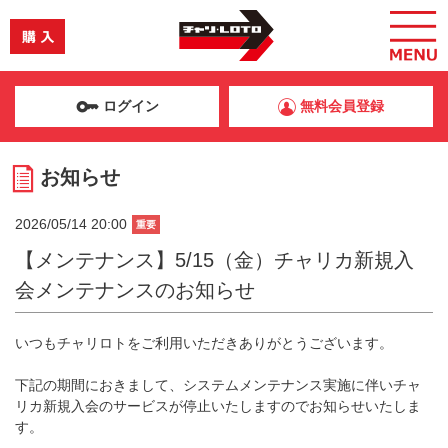
ログイン
無料会員登録
お知らせ
2026/05/14 20:00
重要
【メンテナンス】5/15（金）チャリカ新規入
会メンテナンスのお知らせ
いつもチャリロトをご利用いただきありがとうございます。
下記の期間におきまして、システムメンテナンス実施に伴いチャ
リカ新規入会のサービスが停止いたしますのでお知らせいたしま
す。