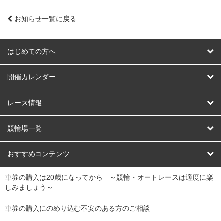
お知らせ一覧に戻る
はじめての方へ
はじめての方へ
開催カレンダー
競輪
レース情報
オートレース
レース予想
競輪場一覧
競輪くじ
レース結果
北日本
函館競輪場
青森競輪場
いわき平競輪場
おすすめコンテンツ
車券の購入は20歳になってから ～競輪・オートレースは適度に楽
Dokanto!
キャリーオーバー一覧
関
競輪選手情報
弥彦競輪場
前橋競輪場
取手競輪場
宇都宮競輪場
しみましょう～
東
大宮競輪場
西武園競輪場
京王閣競輪場
立川競輪場
チャリロトプラザ
Perfecta Navi
車券の購入にのめり込む不安のある方のご相談